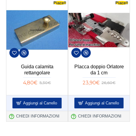
e!!
Piace!!
Piace!!
ta
Guida calamita
Placca doppio Orlatore
rettangolare
da 1 cm
4,80€
23,90€
5,30€
26,60€
Aggiungi al Carrello
Aggiungi al Carrello
CHIEDI INFORMAZIONI
CHIEDI INFORMAZIONI