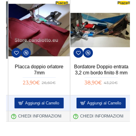
e!!
Piace!!
Piace!!
Placca doppio orlatore
Bordatore Doppio entrata
B
7mm
3,2 cm bordo finito 8 mm
23,90€
38,90€
26,60€
43,20€
Aggiungi al Carrello
Aggiungi al Carrello
CHIEDI INFORMAZIONI
CHIEDI INFORMAZIONI