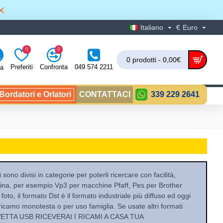
Italiano
€
Euro
0
0
0 prodotti - 0,00€
Preferiti
Confronta
049 574 2211
ra
ordatori e Orlatori
CONTATTACI
339 229 2641
sono divisi in categorie per poterli ricercare con facilità,
china, per esempio Vp3 per macchine Pfaff, Pes per Brother
oto, il formato Dst è il formato industriale più diffuso ed oggi
ricamo monotesta o per uso famiglia. Se usate altri formati
IAVETTA USB RICEVERAI I RICAMI A CASA TUA