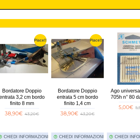
Piace!!
Piace!!
Bordatore Doppio
Bordatore Doppio
Ago universa
entrata 3,2 cm bordo
entrata 5 cm bordo
705h n° 80 d
finito 8 mm
finito 1,4 cm
5,00€
5
38,90€
38,90€
43,20€
43,20€
CHIEDI INFORMAZIONI
CHIEDI INFORMAZIONI
CHIEDI INF