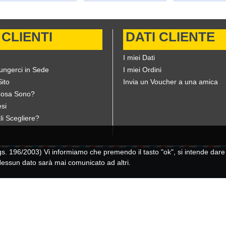
 CLIENTI
DATI CLIENTE
I miei Dati
ungerci in Sede
I miei Ordini
ito
Invia un Voucher a una amica
Cosa Sono?
si
li Scegliere?
196/2003) Vi informiamo che premendo il tasto "ok", si intende dare il
 Nessun dato sarà mai comunicato ad altri.