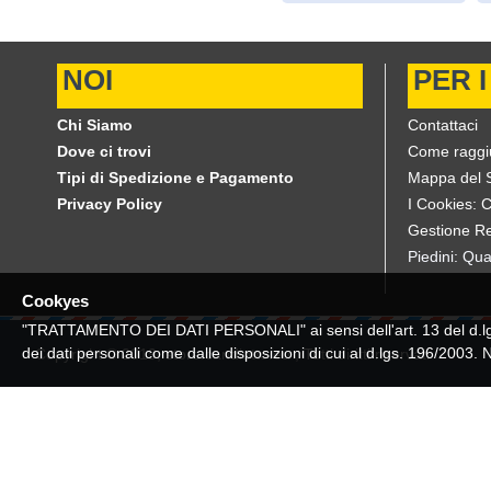
NOI
PER I
Chi Siamo
Contattaci
Dove ci trovi
Come raggi
Tipi di Spedizione e Pagamento
Mappa del S
Privacy Policy
I Cookies: 
Gestione Re
Piedini: Qua
Cookyes
"TRATTAMENTO DEI DATI PERSONALI" ai sensi dell'art. 13 del d.lgs. 
dei dati personali come dalle disposizioni di cui al d.lgs. 196/2003.
Copyright © 2019, store.candiotto.eu , Tutti diritti riservati