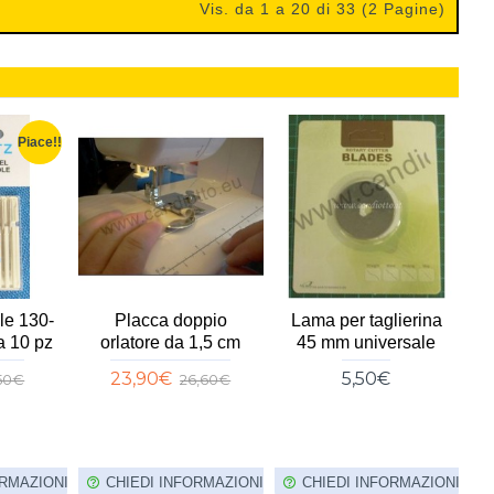
Vis. da 1 a 20 di 33 (2 Pagine)
Piace!!
le 130-
Placca doppio
Lama per taglierina
F
a 10 pz
orlatore da 1,5 cm
45 mm universale
p
23,90€
5,50€
,50€
26,60€
ORMAZIONI
CHIEDI INFORMAZIONI
CHIEDI INFORMAZIONI