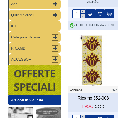
5,30€
Aghi
Quilt & Stencil
CHIEDI INFORMAZIONI
KIT
Categorie Ricami
RICAMBI
ACCESSORI
Candiotto
6472
Ricamo 352-003
Articoli in Galleria
1,90€
2,50€