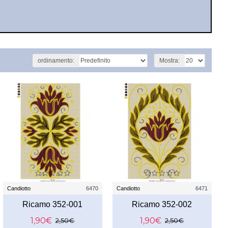
ordinamento:
Mostra:
Candiotto
6470
Candiotto
6471
Ricamo 352-001
Ricamo 352-002
1,90€
1,90€
2,50€
2,50€