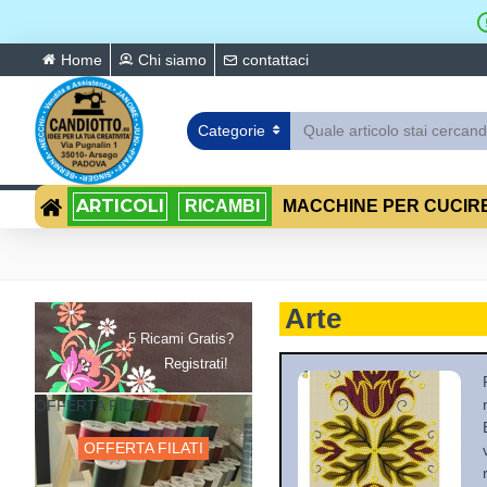
Home
Chi siamo
contattaci
Categorie
ARTICOLI
RICAMBI
MACCHINE PER CUCIR
Arte
5 Ricami Gratis?
Registrati!
OFFERTA FILATI
OFFERTA FILATI