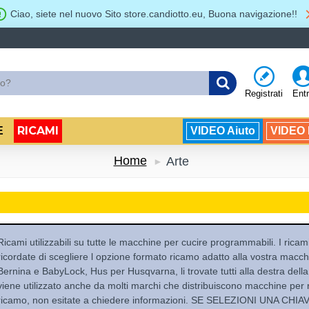
Ciao, siete nel nuovo Sito store.candiotto.eu, Buona navigazione!!
Registrati
Ent
RICAMI
E
VIDEO Aiuto
VIDEO B
Home
Arte
Ricami utilizzabili su tutte le macchine per cucire programmabili. I ricami 
ricordate di scegliere l opzione formato ricamo adatto alla vostra mac
Bernina e BabyLock, Hus per Husqvarna, li trovate tutti alla destra della f
viene utilizzato anche da molti marchi che distribuiscono macchine per 
ricamo, non esitate a chiedere informazioni. SE SELEZIONI UNA CH