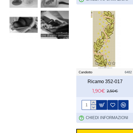
Candiotto
6482
Ricamo 352-017
1,90€
2,50€
CHIEDI INFORMAZIONI