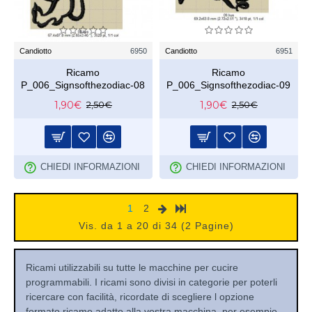
Candiotto
6950
Candiotto
6951
Ricamo
Ricamo
P_006_Signsofthezodiac-08
P_006_Signsofthezodiac-09
1,90€
1,90€
2,50€
2,50€
CHIEDI INFORMAZIONI
CHIEDI INFORMAZIONI
1
2
Vis. da 1 a 20 di 34 (2 Pagine)
Ricami utilizzabili su tutte le macchine per cucire
programmabili. I ricami sono divisi in categorie per poterli
ricercare con facilità, ricordate di scegliere l opzione
formato ricamo adatto alla vostra macchina, per esempio