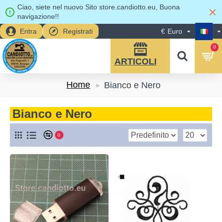
Ciao, siete nel nuovo Sito store.candiotto.eu, Buona
navigazione!!
Entra
Registrati
€
Euro
0
Home
Bianco e Nero
Bianco e Nero
0