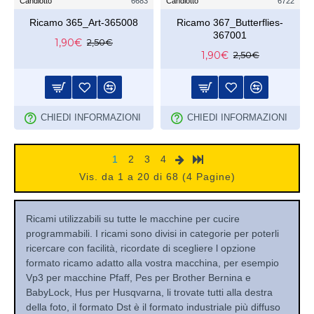
Candiotto
6683
Candiotto
6722
Ricamo 365_Art-365008
Ricamo 367_Butterflies-
367001
1,90€
2,50€
1,90€
2,50€
CHIEDI INFORMAZIONI
CHIEDI INFORMAZIONI
1
2
3
4
Vis. da 1 a 20 di 68 (4 Pagine)
Ricami utilizzabili su tutte le macchine per cucire
programmabili. I ricami sono divisi in categorie per poterli
ricercare con facilità, ricordate di scegliere l opzione
formato ricamo adatto alla vostra macchina, per esempio
Vp3 per macchine Pfaff, Pes per Brother Bernina e
BabyLock, Hus per Husqvarna, li trovate tutti alla destra
della foto, il formato Dst è il formato industriale più diffuso