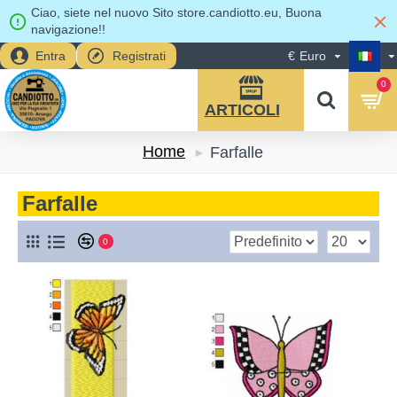
Ciao, siete nel nuovo Sito store.candiotto.eu, Buona
navigazione!!
Entra
Registrati
€
Euro
0
Home
Farfalle
Farfalle
0