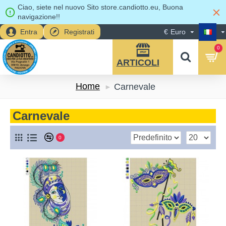
Ciao, siete nel nuovo Sito store.candiotto.eu, Buona
navigazione!!
Entra
Registrati
€
Euro
0
Home
Carnevale
Carnevale
0