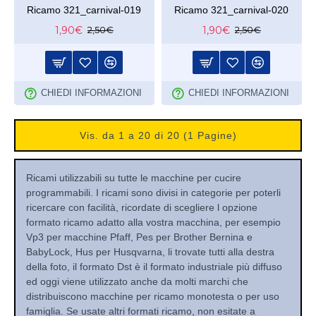
Ricamo 321_carnival-019
Ricamo 321_carnival-020
1,90€
1,90€
2,50€
2,50€
CHIEDI INFORMAZIONI
CHIEDI INFORMAZIONI
Vis. da 1 a 20 di 20 (1 Pagine)
Ricami utilizzabili su tutte le macchine per cucire
programmabili. I ricami sono divisi in categorie per poterli
ricercare con facilità, ricordate di scegliere l opzione
formato ricamo adatto alla vostra macchina, per esempio
Vp3 per macchine Pfaff, Pes per Brother Bernina e
BabyLock, Hus per Husqvarna, li trovate tutti alla destra
della foto, il formato Dst è il formato industriale più diffuso
ed oggi viene utilizzato anche da molti marchi che
distribuiscono macchine per ricamo monotesta o per uso
famiglia. Se usate altri formati ricamo, non esitate a