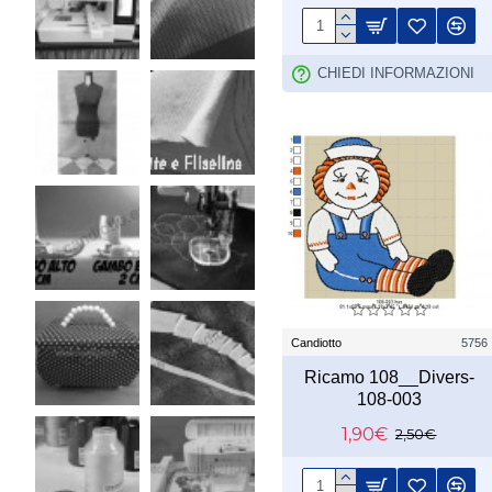
CHIEDI INFORMAZIONI
Candiotto
5756
Ricamo 108__Divers-
108-003
1,90€
2,50€