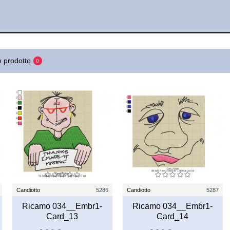
 prodotto
0
Candiotto
5286
Candiotto
5287
Ricamo 034__Embr1-
Ricamo 034__Embr1-
Card_13
Card_14