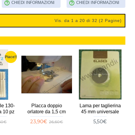
CHIEDI INFORMAZIONI
CHIEDI INFORMAZIONI
Vis. da 1 a 20 di 32 (2 Pagine)
Piace!!
le 130-
Placca doppio
Lama per taglierina
F
a 10 pz
orlatore da 1,5 cm
45 mm universale
p
23,90€
5,50€
,50€
26,60€