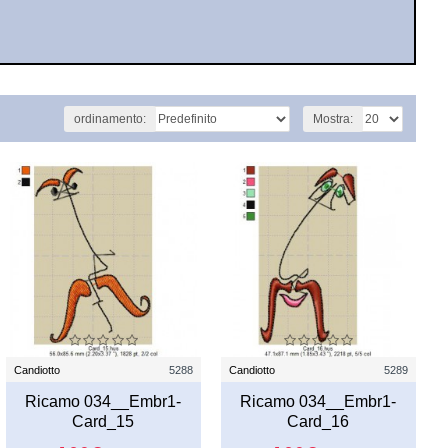
ordinamento:
Mostra:
Candiotto
5288
Candiotto
5289
Ricamo 034__Embr1-
Ricamo 034__Embr1-
Card_15
Card_16