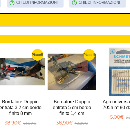
CHIEDI INFORMAZIONI
CHIEDI INFORMAZIONI
Piace!!
Piace!!
Bordatore Doppio
Bordatore Doppio
Ago universa
entrata 3,2 cm bordo
entrata 5 cm bordo
705h n° 80 d
finito 8 mm
finito 1,4 cm
5,00€
5
38,90€
38,90€
43,20€
43,20€