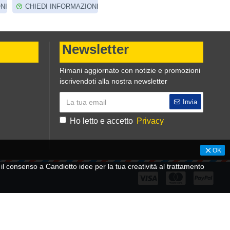
NI
CHIEDI INFORMAZIONI
CHIEDI INFORMAZIONI
CHIED
Newsletter
Rimani aggiornato con notizie e promozioni
iscrivendoti alla nostra newsletter
Invia
Ho letto e accetto
Privacy
OK
 consenso a Candiotto idee per la tua creatività al trattamento