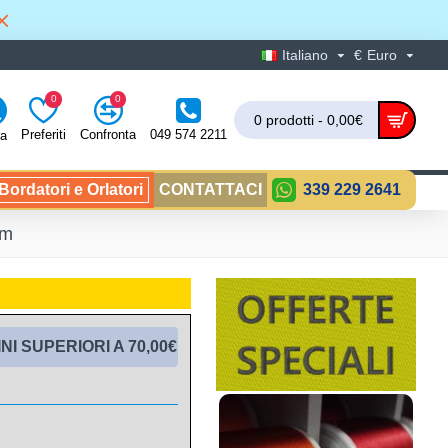
Italiano
€
Euro
0
0
0 prodotti - 0,00€
Preferiti
Confronta
049 574 2211
ra
ordatori e Orlatori
CONTATTACI
339 229 2641
mm
I SUPERIORI A 70,00€