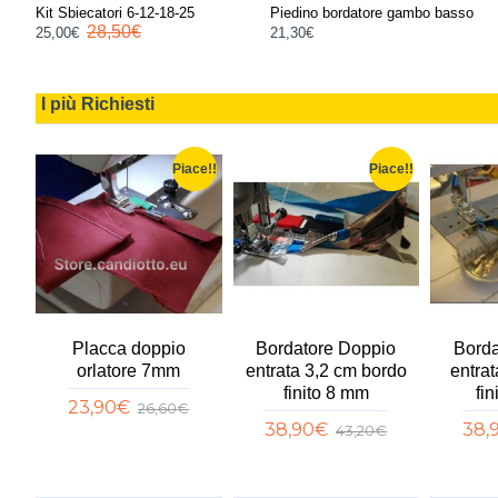
Kit Sbiecatori 6-12-18-25
Piedino bordatore gambo basso
Pied
28,50€
25,00€
21,30€
17,8
I più Richiesti
e!!
Piace!!
Piace!!
o
Placca doppio
Bordatore Doppio
Borda
orlatore 7mm
entrata 3,2 cm bordo
entra
finito 8 mm
fin
23,90€
26,60€
38,90€
38,
43,20€