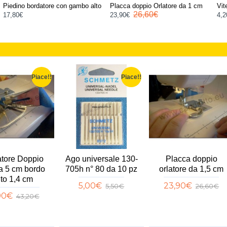
ino bordatore con gambo alto
Placca doppio Orlatore da 1 cm
26,60€
0€
23,90€
4,20€
Piace!!
Piace!!
tore Doppio
Ago universale 130-
Placca doppio
ta 5 cm bordo
705h n° 80 da 10 pz
orlatore da 1,5 cm
ito 1,4 cm
5,00€
23,90€
5,50€
26,60€
90€
43,20€