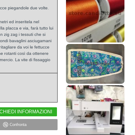
cce piegandole due volte.
etri ed inseritela nel
a placca e via, farà tutto lui
n zig zag i tessuti che si
condi bavaglini asciugamani
ritagliare da voi le fettucce
ne rotanti così da ottenere
mmercio. La vite di fissaggio
CHIEDI INFORMAZIONI
Confronta