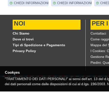
IONI
CHIEDI INFORMAZIONI
CHIEDI INFORMAZIONI
CHIE
NOI
PER I
Chi Siamo
Contattaci
Dove ci trovi
Come raggi
Tipi di Spedizione e Pagamento
Mappa del S
Privacy Policy
I Cookies: 
Gestione Re
Piedini: Qua
Cookyes
"TRATTAMENTO DEI DATI PERSONALI" ai sensi dell'art. 13 del d.lgs. 
dei dati personali come dalle disposizioni di cui al d.lgs. 196/2003.
Copyright © 2019, store.candiotto.eu , Tutti diritti riservati