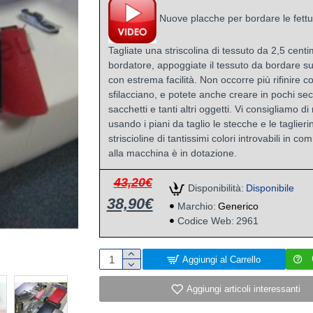
Nuove placche per bordare le fettu
Tagliate una striscolina di tessuto da 2,5 centim
bordatore, appoggiate il tessuto da bordare sull
con estrema facilità. Non occorre più rifinire co
sfilacciano, e potete anche creare in pochi se
sacchetti e tanti altri oggetti. Vi consigliamo di 
usando i piani da taglio le stecche e le taglieri
striscioline di tantissimi colori introvabili in co
alla macchina è in dotazione.
43,20€
Disponibilità:
Disponibile
38,90€
Marchio:
Generico
Codice Web:
2961
Aggiungi al Carrello
Aggiungi articoli interessanti