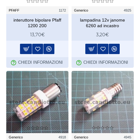
PFAFF
1172
Generico
4925
interuttore bipolare Pfaff
lampadina 12v janome
1200 200
6260 ad incastro
13,70€
3,20€
CHIEDI INFORMAZIONI
CHIEDI INFORMAZIONI
Generico
4918
Generico
4945