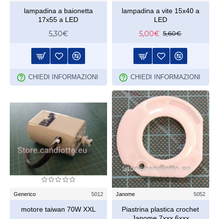
lampadina a baionetta
lampadina a vite 15x40 a
17x55 a LED
LED
5,30€
5,00€
5,60€
CHIEDI INFORMAZIONI
CHIEDI INFORMAZIONI
Generico
5012
Janome
5052
motore taiwan 70W XXL
Piastrina plastica crochet
Janome 7xxx 6xxx