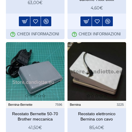
63,00€
4,60€
CHIEDI INFORMAZIONI
CHIEDI INFORMAZIONI
Bernina-Bernette
7596
Bernina
3225
Reostato Bernette 50-70
Reostato elettronico
Brother meccanica
Bernina con cavo
41,50€
85,40€