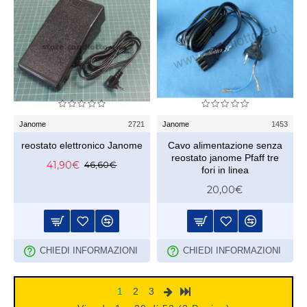
Janome
2721
Janome
1453
reostato elettronico Janome
Cavo alimentazione senza
reostato janome Pfaff tre
41,90€
46,60€
fori in linea
20,00€
CHIEDI INFORMAZIONI
CHIEDI INFORMAZIONI
1
2
3