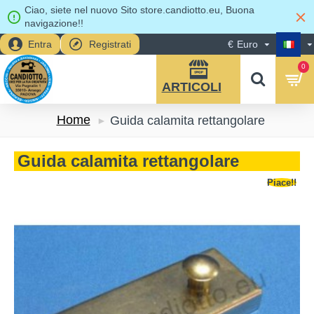
Ciao, siete nel nuovo Sito store.candiotto.eu, Buona
navigazione!!
Entra
Registrati
€
Euro
0
Home
Guida calamita rettangolare
Guida calamita rettangolare
Piace!!