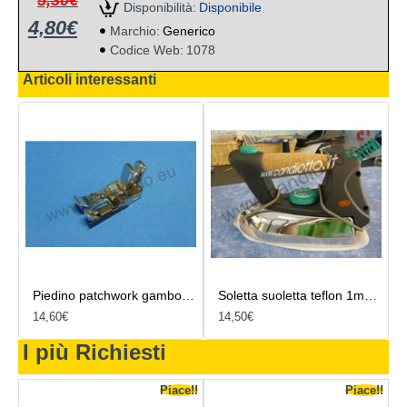
Disponibilità:
Disponibile
4,80€
Marchio:
Generico
Codice Web:
1078
Articoli interessanti
Piedino patchwork gambo basso
Soletta suoletta teflon 1mm 2 molle Veronesi G
14,60€
14,50€
I più Richiesti
e!!
Piace!!
Piace!!