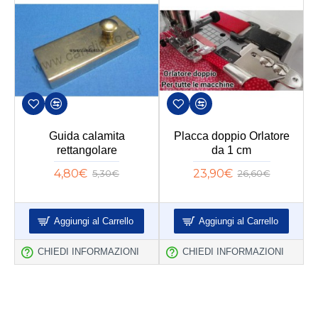
ta
Guida calamita
Placca doppio Orlatore
rettangolare
da 1 cm
4,80€
23,90€
5,30€
26,60€
Aggiungi al Carrello
Aggiungi al Carrello
CHIEDI INFORMAZIONI
CHIEDI INFORMAZIONI