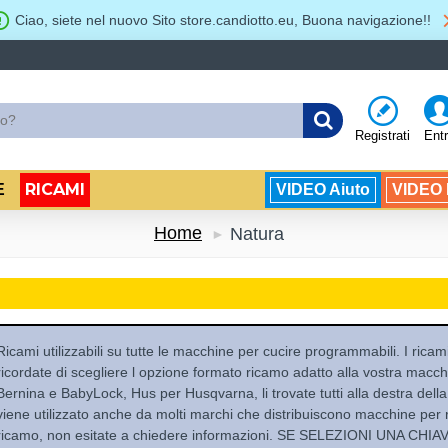
Ciao, siete nel nuovo Sito store.candiotto.eu, Buona navigazione!!
Registrati
Ent
RICAMI
E
VIDEO Aiuto
VIDEO B
Home
Natura
Ricami utilizzabili su tutte le macchine per cucire programmabili. I ricami 
ricordate di scegliere l opzione formato ricamo adatto alla vostra mac
Bernina e BabyLock, Hus per Husqvarna, li trovate tutti alla destra della f
viene utilizzato anche da molti marchi che distribuiscono macchine per 
ricamo, non esitate a chiedere informazioni. SE SELEZIONI UNA CH