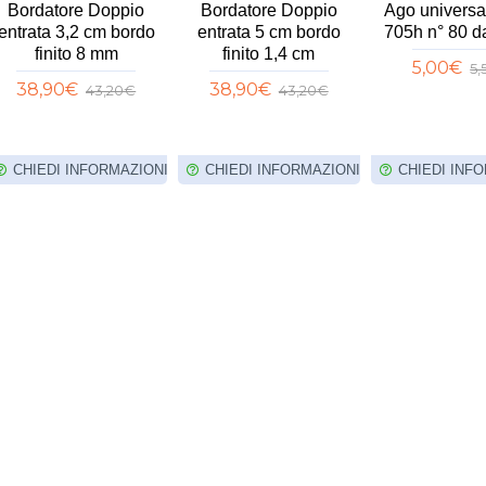
Ago universale 130-
Piedino
Bordato
705h n° 70 da 10 pz
pieghettatore gambo
entrata 2
basso universale
finit
5,00€
5,50€
23,00€
38,90
I
CHIEDI INFORMAZIONI
CHIEDI INFORMAZIONI
CHIEDI 