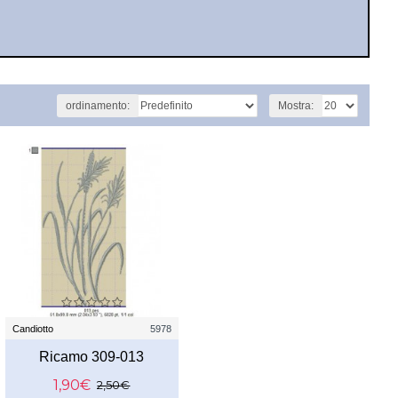
ordinamento:
Mostra:
Candiotto
5978
Ricamo 309-013
1,90€
2,50€