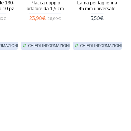
re Doppio
Fliselina
Righello per
,8 cm bordo
idrosolubile Bianca
patchwork e quilt
o 7 mm
40 grammi h1,50mt
stecca 15 x 60 cm
1MT
modello nuovo
€
43,20€
4,60€
18,00€
INFORMAZIONI
CHIEDI INFORMAZIONI
CHIEDI INFORMAZIONI