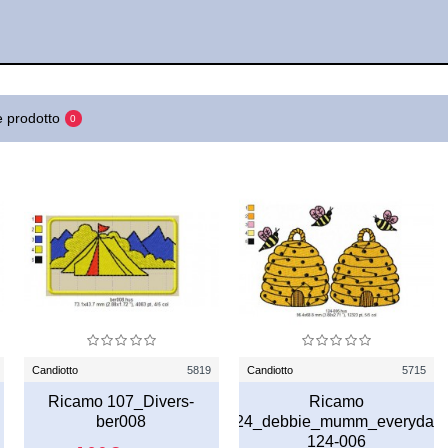
 prodotto
0
Candiotto
5819
Candiotto
5715
Ricamo 107_Divers-
Ricamo
ber008
124_debbie_mumm_everyday-
124-006