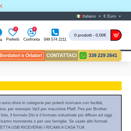
Italiano
€
Euro
0
0
0 prodotti - 0,00€
Preferiti
Confronta
049 574 2211
ra
ordatori e Orlatori
CONTATTACI
339 229 2641
sono divisi in categorie per poterli ricercare con facilità,
china, per esempio Vp3 per macchine Pfaff, Pes per Brother
oto, il formato Dst è il formato industriale più diffuso ed oggi
ricamo monotesta o per uso famiglia. Se usate altri formati
IAVETTA USB RICEVERAI I RICAMI A CASA TUA