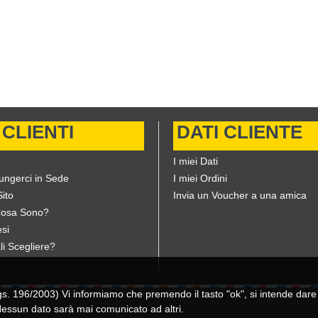
 CLIENTI
DATI CLIENTE
I miei Dati
ungerci in Sede
I miei Ordini
ito
Invia un Voucher a una amica
Cosa Sono?
si
li Scegliere?
196/2003) Vi informiamo che premendo il tasto "ok", si intende dare il
 Nessun dato sarà mai comunicato ad altri.