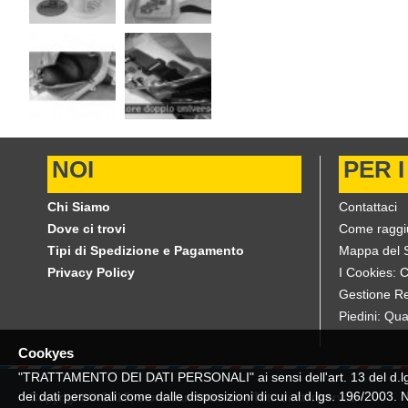
NOI
PER I
Chi Siamo
Contattaci
Dove ci trovi
Come raggi
Tipi di Spedizione e Pagamento
Mappa del S
Privacy Policy
I Cookies: 
Gestione Re
Piedini: Qua
Cookyes
"TRATTAMENTO DEI DATI PERSONALI" ai sensi dell'art. 13 del d.lgs. 
dei dati personali come dalle disposizioni di cui al d.lgs. 196/2003.
Copyright © 2019, store.candiotto.eu , Tutti diritti riservati