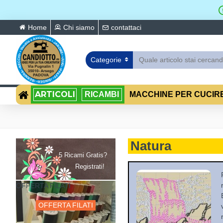
Home
Chi siamo
contattaci
Categorie
ARTICOLI
RICAMBI
MACCHINE PER CUCIR
Natura
5 Ricami Gratis?
Registrati!
OFFERTA FILATI
OFFERTA FILATI