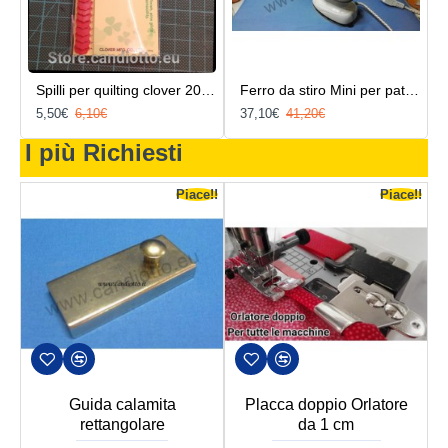
Spilli per quilting clover 20 pz
Ferro da stiro Mini per patchwork e Quilting
5,50€
6,10€
37,10€
41,20€
I più Richiesti
e!!
Piace!!
Piace!!
ta
Guida calamita
Placca doppio Orlatore
rettangolare
da 1 cm