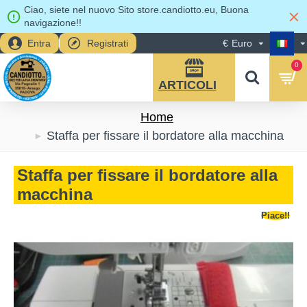
Ciao, siete nel nuovo Sito store.candiotto.eu, Buona
navigazione!!
Entra
Registrati
€
Euro
0
Home
Staffa per fissare il bordatore alla macchina
Staffa per fissare il bordatore alla
macchina
Piace!!