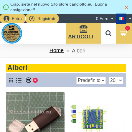
Ciao, siete nel nuovo Sito store.candiotto.eu, Buona
navigazione!!
Entra
Registrati
€
Euro
0
Home
Alberi
Alberi
0