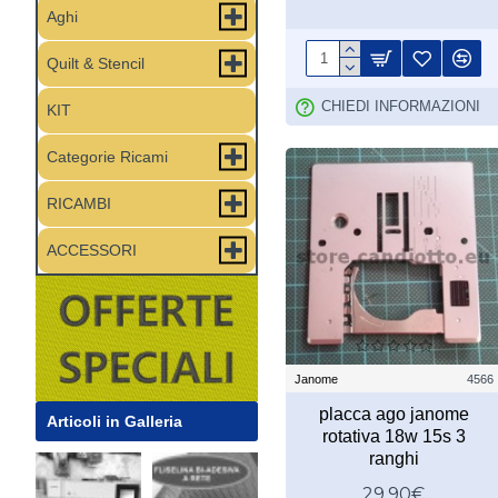
Aghi
Quilt & Stencil
CHIEDI INFORMAZIONI
KIT
Categorie Ricami
RICAMBI
ACCESSORI
Janome
4566
placca ago janome
Articoli in Galleria
rotativa 18w 15s 3
ranghi
29,90€