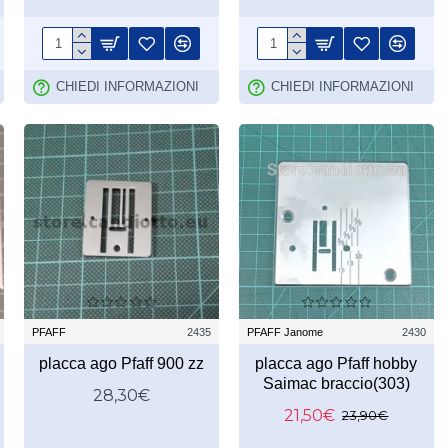
CHIEDI INFORMAZIONI
CHIEDI INFORMAZIONI
PFAFF
2435
PFAFF Janome
2430
placca ago Pfaff 900 zz
placca ago Pfaff hobby
Saimac braccio(303)
28,30€
21,50€
23,90€