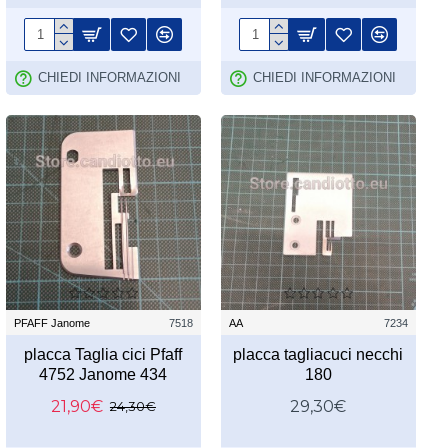
CHIEDI INFORMAZIONI
CHIEDI INFORMAZIONI
PFAFF Janome
7518
AA
7234
placca Taglia cici Pfaff
placca tagliacuci necchi
4752 Janome 434
180
21,90€
29,30€
24,30€