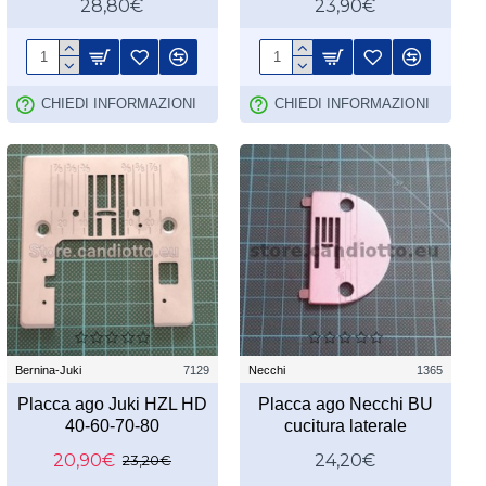
28,80€
23,90€
CHIEDI INFORMAZIONI
CHIEDI INFORMAZIONI
Bernina-Juki
7129
Necchi
1365
Placca ago Juki HZL HD
Placca ago Necchi BU
40-60-70-80
cucitura laterale
20,90€
24,20€
23,20€