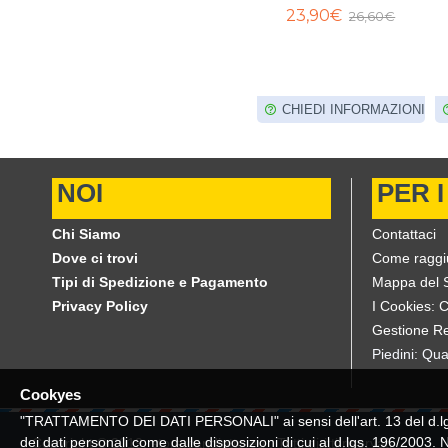
5MT
11,40€
23,90€
13,00€
26,60€
,00€
FORMAZIONI
CHIEDI INFORMAZIONI
CHIEDI INFORMAZIONI
NOI
PER I
Chi Siamo
Contattaci
Dove ci trovi
Come raggi
Tipi di Spedizione e Pagamento
Mappa del S
Privacy Policy
I Cookies: 
Gestione Re
Piedini: Qua
Cookyes
"TRATTAMENTO DEI DATI PERSONALI" ai sensi dell'art. 13 del d.lgs. 
dei dati personali come dalle disposizioni di cui al d.lgs. 196/2003.
Copyright © 2019, store.candiotto.eu , Tutti diritti riservati