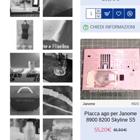
CHIEDI INFORMAZIONI
Janome
4923
Placca ago per Janome
8900 8200 Skyline S5
55,20€
61,30€