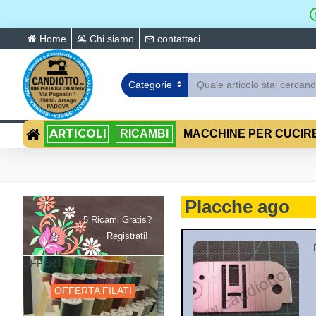
Home
Chi siamo
contattaci
Categorie
ARTICOLI
RICAMBI
MACCHINE PER CUCIR
Placche ago
5 Ricami Gratis?
Registrati!
OFFERTA FILATI
OFFERTA FILATI