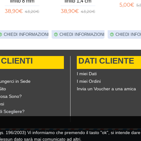
finito 8 mm
finito 1,4 cm
5,00€
5
38,90€
38,90€
43,20€
43,20€
CHIEDI INFORMAZIONI
CHIEDI INFORMAZIONI
CHIEDI INF
 CLIENTI
DATI CLIENTE
I miei Dati
ungerci in Sede
I miei Ordini
ito
Invia un Voucher a una amica
Cosa Sono?
si
li Scegliere?
196/2003) Vi informiamo che premendo il tasto "ok", si intende dare il
 Nessun dato sarà mai comunicato ad altri.