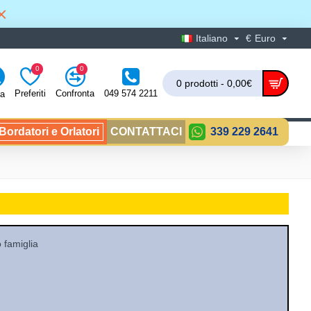
Italiano
€
Euro
0
0
0 prodotti - 0,00€
Preferiti
Confronta
049 574 2211
ra
ordatori e Orlatori
CONTATTACI
339 229 2641
 famiglia