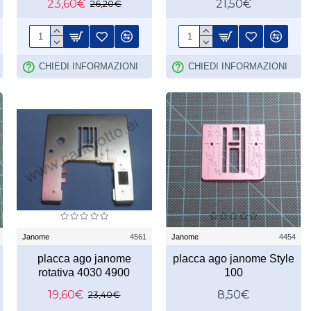
23,60€
21,50€
26,20€
CHIEDI INFORMAZIONI
CHIEDI INFORMAZIONI
Janome
4561
Janome
4454
placca ago janome
placca ago janome Style
rotativa 4030 4900
100
19,60€
8,50€
23,40€