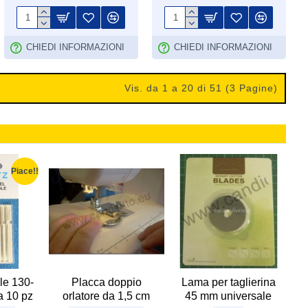
CHIEDI INFORMAZIONI
CHIEDI INFORMAZIONI
Vis. da 1 a 20 di 51 (3 Pagine)
Piace!!
le 130-
Placca doppio
Lama per taglierina
F
a 10 pz
orlatore da 1,5 cm
45 mm universale
p