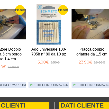
Piace!!
Piace!!
tore Doppio
Ago universale 130-
Placca doppio
ta 5 cm bordo
705h n° 80 da 10 pz
orlatore da 1,5 cm
ito 1,4 cm
5,00€
23,90€
5,50€
26,60€
90€
43,20€
DI INFORMAZIONI
CHIEDI INFORMAZIONI
CHIEDI INFORMAZIO
 CLIENTI
DATI CLIENTE