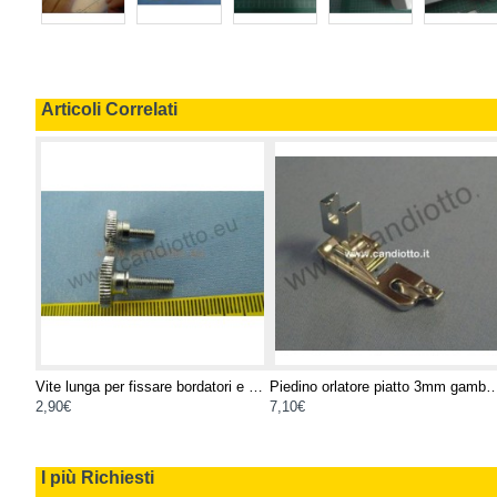
Articoli Correlati
Staffa per fissare il bordatore alla macchina
Vite lunga per fissare bordatori e Orlatori
Piedino orlatore piatto 3mm ga
2,90€
7,10€
I più Richiesti