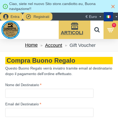
Ciao, siete nel nuovo Sito store.candiotto.eu, Buona
navigazione!!
Entra
Registrati
€
Euro
0
Home
Account
Gift Voucher
Compra Buono Regalo
Questo Buono Regalo verrà inviatro tramite email al destinatario
dopo il pagamento dell'ordine effettuato.
Nome del Destinatario
Email del Destinatario