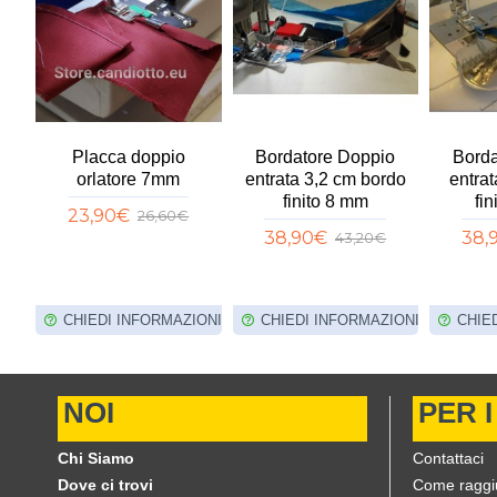
o
Placca doppio
Bordatore Doppio
Borda
orlatore 7mm
entrata 3,2 cm bordo
entra
finito 8 mm
fin
23,90€
26,60€
38,90€
38,
43,20€
IONI
CHIEDI INFORMAZIONI
CHIEDI INFORMAZIONI
CHIE
NOI
PER I
Chi Siamo
Contattaci
Dove ci trovi
Come raggi