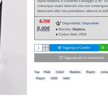
rayon Madeira vi consente il lavaggio a 95° c
comunque usare detersivi che non contengono
sbiancanti ottici che potrebbero alterare la bril
5,70€
Disponibilità:
Disponibile
5,00€
Marchio:
Madeira
Codice Web:
2834
Aggiungi al Carrello
Aggiungi articoli interessanti
Tag:
Filati
Colori
Madeira
Rayon
comu
Rayon
1000
metri