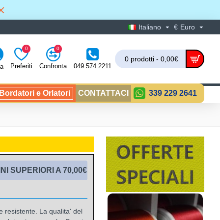
Italiano
€
Euro
0
0
0 prodotti - 0,00€
Preferiti
Confronta
049 574 2211
ra
ordatori e Orlatori
CONTATTACI
339 229 2641
I SUPERIORI A 70,00€
 resistente. La qualita' del