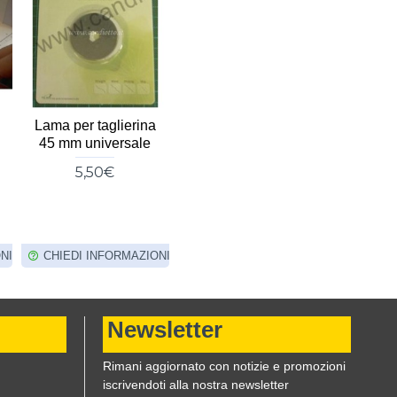
Lama per taglierina
Fliselina per ricamo
Ago uni
45 mm universale
pesante strappabile
705h n°
h60cm 5MT
5,50€
5,0
5,00€
5,50€
NI
CHIEDI INFORMAZIONI
CHIEDI INFORMAZIONI
CHIED
Newsletter
Rimani aggiornato con notizie e promozioni
iscrivendoti alla nostra newsletter