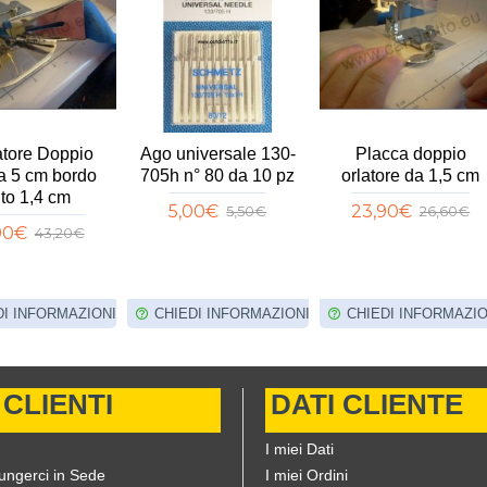
tore Doppio
Ago universale 130-
Placca doppio
ta 5 cm bordo
705h n° 80 da 10 pz
orlatore da 1,5 cm
ito 1,4 cm
5,00€
23,90€
5,50€
26,60€
90€
43,20€
DI INFORMAZIONI
CHIEDI INFORMAZIONI
CHIEDI INFORMAZIO
 CLIENTI
DATI CLIENTE
I miei Dati
ungerci in Sede
I miei Ordini