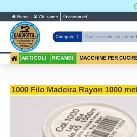
Home
Chi siamo
contattaci
Categorie
ARTICOLI
RICAMBI
MACCHINE PER CUCIR
1000 Filo Madeira Rayon 1000 met