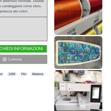
on detersivo normale. Dovete
 candeggianti come cloro,
lantezza dei colori.
CHIEDI INFORMAZIONI
Confronta
ni
1000
Filo
Madeira