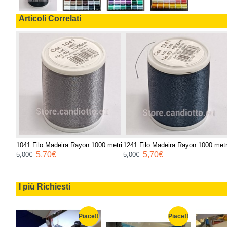
Articoli Correlati
metri
1041 Filo Madeira Rayon 1000 metri
1241 Filo Madeira Rayon 1000 metr
5,70€
5,70€
5,00€
5,00€
I più Richiesti
e!!
Piace!!
Piace!!