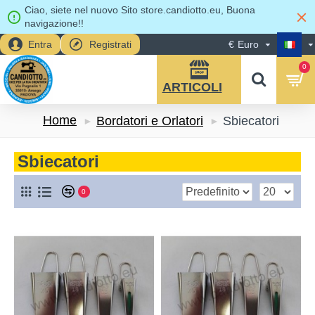
Ciao, siete nel nuovo Sito store.candiotto.eu, Buona
navigazione!!
Entra
Registrati
€
Euro
0
Home
Bordatori e Orlatori
Sbiecatori
Sbiecatori
0