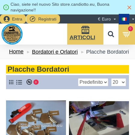
Ciao, siete nel nuovo Sito store.candiotto.eu, Buona
navigazione!!
Entra
Registrati
€
Euro
0
Home
Bordatori e Orlatori
Placche Bordatori
Placche Bordatori
0