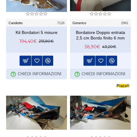
Candiotto
7126
Generico
2961
Kit Bordatori 5 misure
Bordatore Doppio entrata
2,5 cm Bordo finito 6 mm
194,40€
215,90€
38,90€
43,20€
CHIEDI INFORMAZIONI
CHIEDI INFORMAZIONI
Piace!!