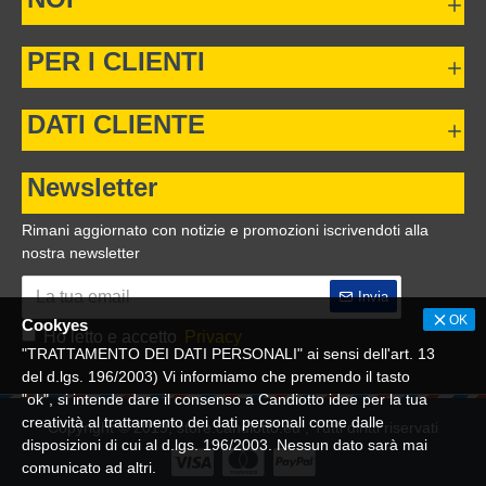
PER I CLIENTI
DATI CLIENTE
Newsletter
Rimani aggiornato con notizie e promozioni iscrivendoti alla
nostra newsletter
Invia
OK
Cookyes
Ho letto e accetto
Privacy
"TRATTAMENTO DEI DATI PERSONALI" ai sensi dell'art. 13
del d.lgs. 196/2003) Vi informiamo che premendo il tasto
"ok", si intende dare il consenso a Candiotto idee per la tua
creatività al trattamento dei dati personali come dalle
Copyright © 2019, store.candiotto.eu , Tutti diritti riservati
disposizioni di cui al d.lgs. 196/2003. Nessun dato sarà mai
comunicato ad altri.