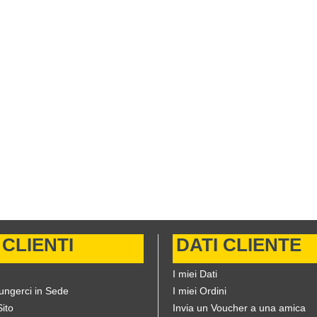
 CLIENTI
DATI CLIENTE
I miei Dati
ungerci in Sede
I miei Ordini
ito
Invia un Voucher a una amica