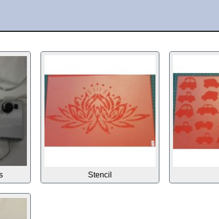
s
Stencil