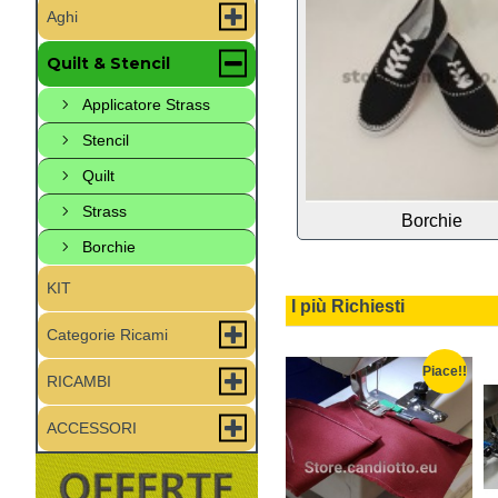
Aghi
Quilt & Stencil
Applicatore Strass
Stencil
Quilt
Strass
Borchie
Borchie
KIT
I più Richiesti
Categorie Ricami
Piace!!
Piace!!
Piace!!
RICAMBI
ACCESSORI