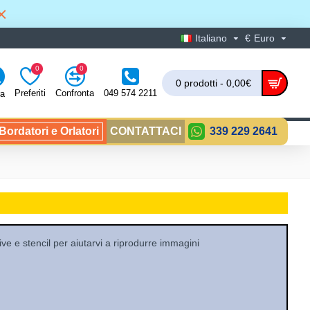
Italiano
€
Euro
0
0
0 prodotti - 0,00€
Preferiti
Confronta
049 574 2211
ra
ordatori e Orlatori
CONTATTACI
339 229 2641
sive e stencil per aiutarvi a riprodurre immagini