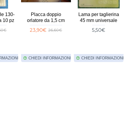
le 130-
Placca doppio
Lama per taglierina
F
a 10 pz
orlatore da 1,5 cm
45 mm universale
p
23,90€
5,50€
,50€
26,60€
ORMAZIONI
CHIEDI INFORMAZIONI
CHIEDI INFORMAZIONI