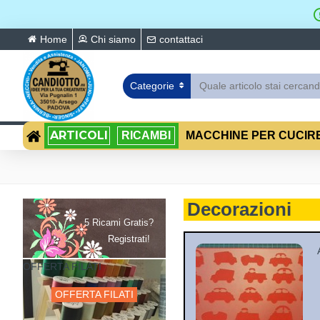
Home
Chi siamo
contattaci
Categorie
ARTICOLI
RICAMBI
MACCHINE PER CUCIR
Decorazioni
5 Ricami Gratis?
Registrati!
OFFERTA FILATI
OFFERTA FILATI