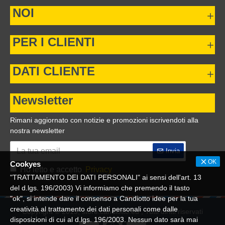
NOI
PER I CLIENTI
DATI CLIENTE
Newsletter
Rimani aggiornato con notizie e promozioni iscrivendoti alla
nostra newsletter
Invia
OK
Cookyes
Ho letto e accetto
Privacy
"TRATTAMENTO DEI DATI PERSONALI" ai sensi dell'art. 13
del d.lgs. 196/2003) Vi informiamo che premendo il tasto
"ok", si intende dare il consenso a Candiotto idee per la tua
creatività al trattamento dei dati personali come dalle
Copyright © 2019, store.candiotto.eu , Tutti diritti riservati
disposizioni di cui al d.lgs. 196/2003. Nessun dato sarà mai