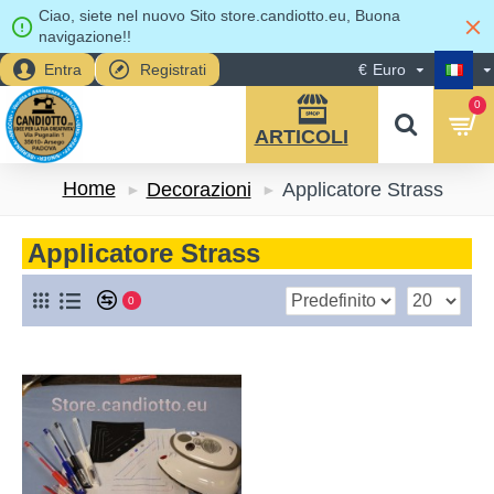
Ciao, siete nel nuovo Sito store.candiotto.eu, Buona
navigazione!!
Entra
Registrati
€
Euro
0
Home
Decorazioni
Applicatore Strass
Applicatore Strass
0