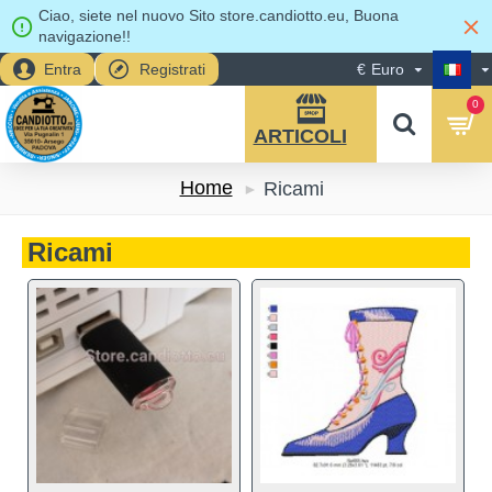
Ciao, siete nel nuovo Sito store.candiotto.eu, Buona
navigazione!!
Entra
Registrati
€
Euro
0
Home
Ricami
Ricami