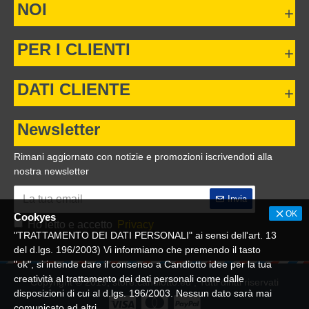
NOI
PER I CLIENTI
DATI CLIENTE
Newsletter
Rimani aggiornato con notizie e promozioni iscrivendoti alla
nostra newsletter
Invia
OK
Cookyes
Ho letto e accetto
Privacy
"TRATTAMENTO DEI DATI PERSONALI" ai sensi dell'art. 13
del d.lgs. 196/2003) Vi informiamo che premendo il tasto
"ok", si intende dare il consenso a Candiotto idee per la tua
creatività al trattamento dei dati personali come dalle
Copyright © 2019, store.candiotto.eu , Tutti diritti riservati
disposizioni di cui al d.lgs. 196/2003. Nessun dato sarà mai
comunicato ad altri.