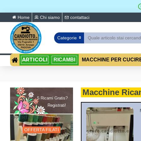
Home
Chi siamo
contattaci
Categorie
ARTICOLI
RICAMBI
MACCHINE PER CUCIR
Macchine Ric
5 Ricami Gratis?
Registrati!
OFFERTA FILATI
OFFERTA FILATI