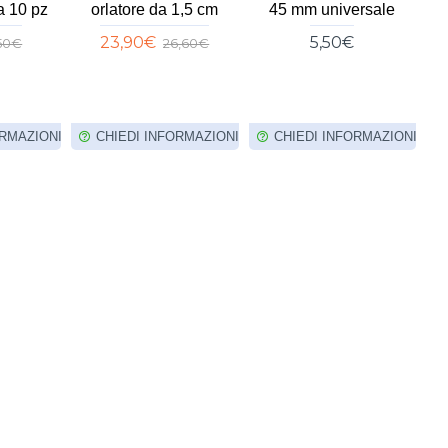
a 10 pz
orlatore da 1,5 cm
45 mm universale
p
23,90€
5,50€
,50€
26,60€
ORMAZIONI
CHIEDI INFORMAZIONI
CHIEDI INFORMAZIONI