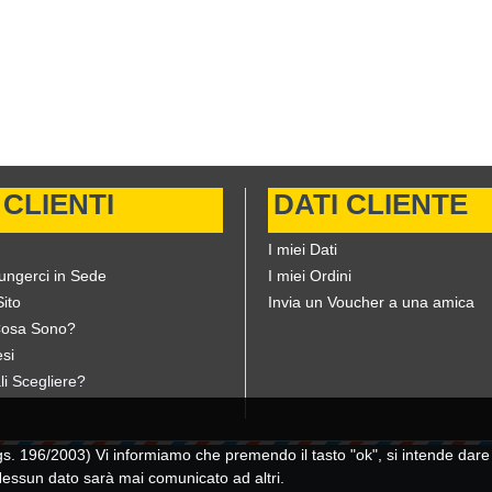
 CLIENTI
DATI CLIENTE
I miei Dati
ungerci in Sede
I miei Ordini
ito
Invia un Voucher a una amica
Cosa Sono?
si
li Scegliere?
196/2003) Vi informiamo che premendo il tasto "ok", si intende dare il
 Nessun dato sarà mai comunicato ad altri.