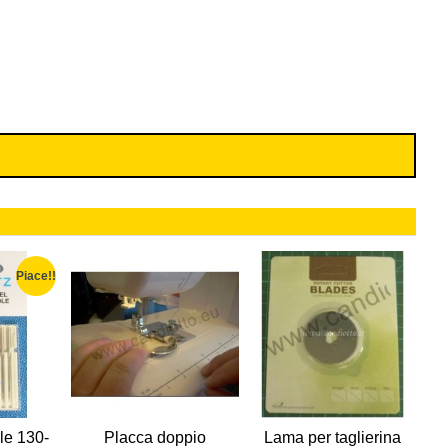
Piace!!
le 130-
Placca doppio
Lama per taglierina
F