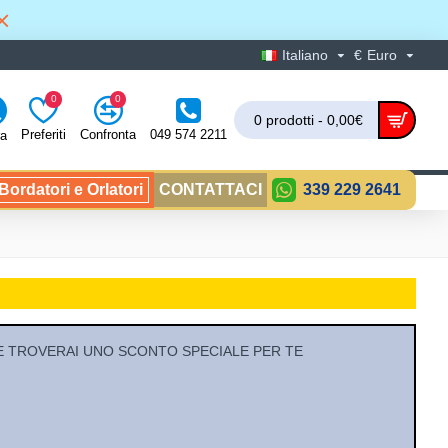
Italiano
€
Euro
0
0
0 prodotti - 0,00€
Preferiti
Confronta
049 574 2211
ra
ordatori e Orlatori
CONTATTACI
339 229 2641
NTRA E TROVERAI UNO SCONTO SPECIALE PER TE