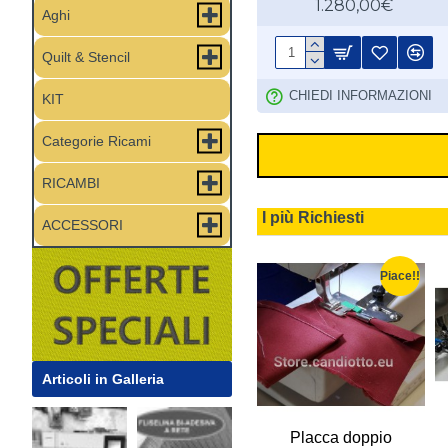
1.280,00€
Aghi
Quilt & Stencil
CHIEDI INFORMAZIONI
KIT
Categorie Ricami
RICAMBI
I più Richiesti
ACCESSORI
Piace!!
Piace!!
Piace!!
Articoli in Galleria
r ricamo
Copri asse modello
Placca doppio