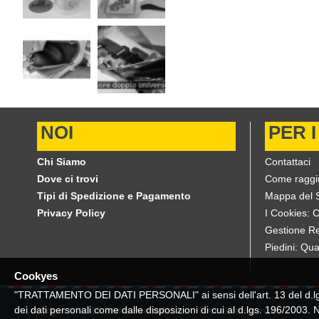
NOI
PER I
Chi Siamo
Contattaci
Dove ci trovi
Come raggi
Tipi di Spedizione e Pagamento
Mappa del S
Privacy Policy
I Cookies: 
Gestione Re
Piedini: Qua
Cookyes
"TRATTAMENTO DEI DATI PERSONALI" ai sensi dell'art. 13 del d.lgs. 
dei dati personali come dalle disposizioni di cui al d.lgs. 196/2003.
Copyright © 2019, store.candiotto.eu , Tutti diritti riservati