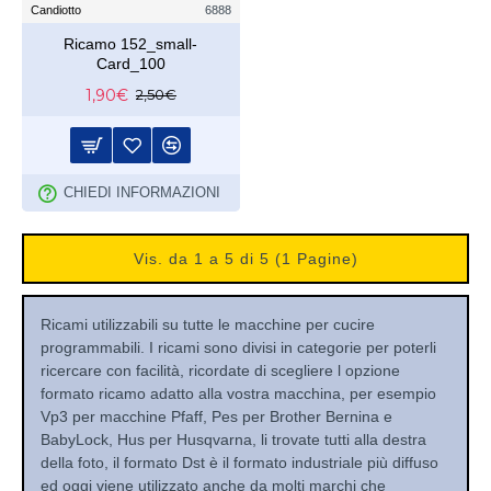
Candiotto
6888
Ricamo 152_small-
Card_100
1,90€
2,50€
CHIEDI INFORMAZIONI
Vis. da 1 a 5 di 5 (1 Pagine)
Ricami utilizzabili su tutte le macchine per cucire
programmabili. I ricami sono divisi in categorie per poterli
ricercare con facilità, ricordate di scegliere l opzione
formato ricamo adatto alla vostra macchina, per esempio
Vp3 per macchine Pfaff, Pes per Brother Bernina e
BabyLock, Hus per Husqvarna, li trovate tutti alla destra
della foto, il formato Dst è il formato industriale più diffuso
ed oggi viene utilizzato anche da molti marchi che