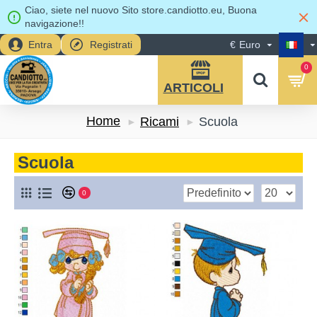
Ciao, siete nel nuovo Sito store.candiotto.eu, Buona
navigazione!!
Entra
Registrati
€
Euro
0
Home
Ricami
Scuola
Scuola
0