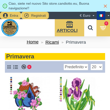
Ciao, siete nel nuovo Sito store.candiotto.eu, Buona
navigazione!!
Entra
Registrati
€
Euro
0
Home
Ricami
Primavera
Primavera
0