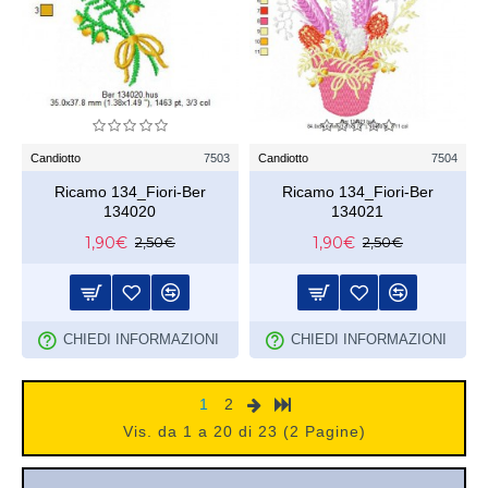
Candiotto
7503
Candiotto
7504
Ricamo 134_Fiori-Ber
Ricamo 134_Fiori-Ber
134020
134021
1,90€
1,90€
2,50€
2,50€
CHIEDI INFORMAZIONI
CHIEDI INFORMAZIONI
1
2
Vis. da 1 a 20 di 23 (2 Pagine)