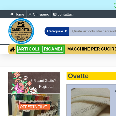
Home
Chi siamo
contattaci
Categorie
ARTICOLI
RICAMBI
MACCHINE PER CUCIR
Ovatte
5 Ricami Gratis?
Registrati!
OFFERTA FILATI
OFFERTA FILATI