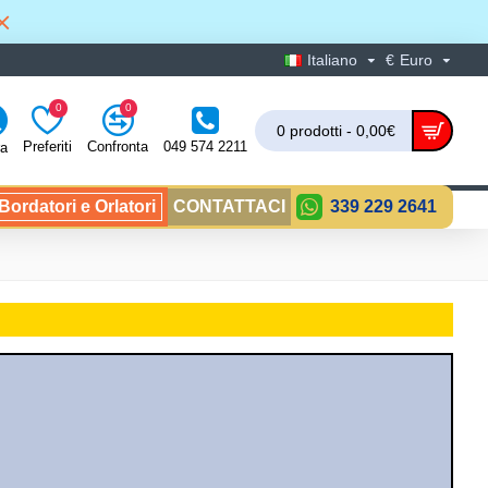
Italiano
€
Euro
0
0
0 prodotti - 0,00€
Preferiti
Confronta
049 574 2211
ra
ordatori e Orlatori
CONTATTACI
339 229 2641