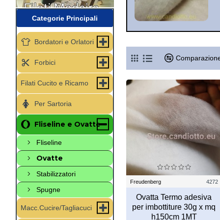
Categorie Principali
Bordatori e Orlatori
Comparazione
Forbici
Filati Cucito e Ricamo
Per Sartoria
Fliseline e Ovatte
Fliseline
Ovatte
Stabilizzatori
Freudenberg
4272
Spugne
Ovatta Termo adesiva
per imbottiture 30g x mq
Macc.Cucire/Tagliacuci
h150cm 1MT