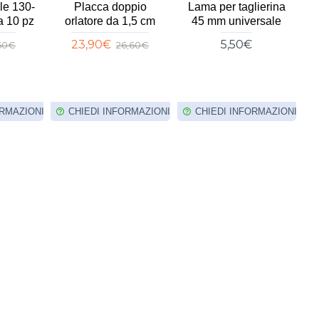
le 130-
Placca doppio
Lama per taglierina
F
a 10 pz
orlatore da 1,5 cm
45 mm universale
p
23,90€
5,50€
,50€
26,60€
ORMAZIONI
CHIEDI INFORMAZIONI
CHIEDI INFORMAZIONI