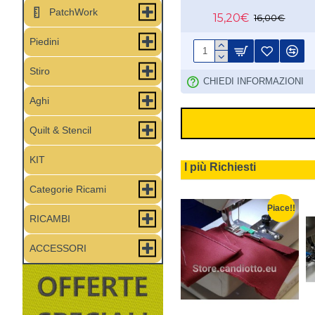
PatchWork
15,20€
16,00€
Piedini
Stiro
CHIEDI INFORMAZIONI
Aghi
Quilt & Stencil
KIT
I più Richiesti
Categorie Ricami
Piace!!
Piace!!
Piace!!
RICAMBI
ACCESSORI