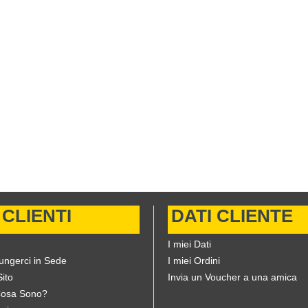
 CLIENTI
DATI CLIENTE
I miei Dati
ungerci in Sede
I miei Ordini
ito
Invia un Voucher a una amica
Cosa Sono?