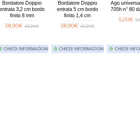
Bordatore Doppio
Bordatore Doppio
Ago universa
entrata 3,2 cm bordo
entrata 5 cm bordo
705h n° 80 d
finito 8 mm
finito 1,4 cm
5,00€
5
38,90€
38,90€
43,20€
43,20€
CHIEDI INFORMAZIONI
CHIEDI INFORMAZIONI
CHIEDI INF