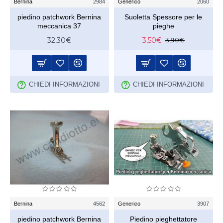
Bernina
2984
Generico
2060
piedino patchwork Bernina
Suoletta Spessore per le
meccanica 37
pieghe
32,30€
3,50€
3,90€
CHIEDI INFORMAZIONI
CHIEDI INFORMAZIONI
Bernina
4562
Generico
3907
piedino patchwork Bernina
Piedino pieghettatore