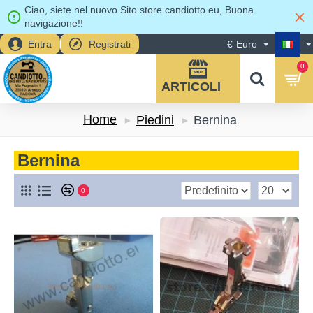
Ciao, siete nel nuovo Sito store.candiotto.eu, Buona
navigazione!!
Entra
Registrati
€
Euro
0
Home
Piedini
Bernina
Bernina
0