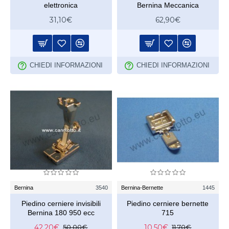
elettronica
Bernina Meccanica
31,10€
62,90€
CHIEDI INFORMAZIONI
CHIEDI INFORMAZIONI
Bernina
3540
Bernina-Bernette
1445
Piedino cerniere invisibili
Piedino cerniere bernette
Bernina 180 950 ecc
715
42,20€
10,50€
50,00€
11,70€