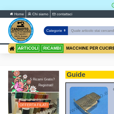
Home
Chi siamo
contattaci
Categorie
ARTICOLI
RICAMBI
MACCHINE PER CUCIR
Guide
5 Ricami Gratis?
Registrati!
OFFERTA FILATI
OFFERTA FILATI