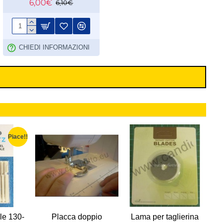
6,00€
6,10€
CHIEDI INFORMAZIONI
Piace!!
le 130-
Placca doppio
Lama per taglierina
F