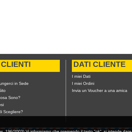
 CLIENTI
DATI CLIENTE
I miei Dati
ungerci in Sede
I miei Ordini
ito
Invia un Voucher a una amica
Cosa Sono?
si
li Scegliere?
196/2003) Vi informiamo che premendo il tasto "ok", si intende dare il