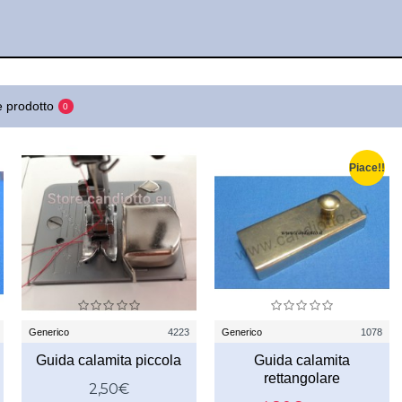
 prodotto
0
Piace!!
Generico
4223
Generico
1078
Guida calamita piccola
Guida calamita
rettangolare
2,50€