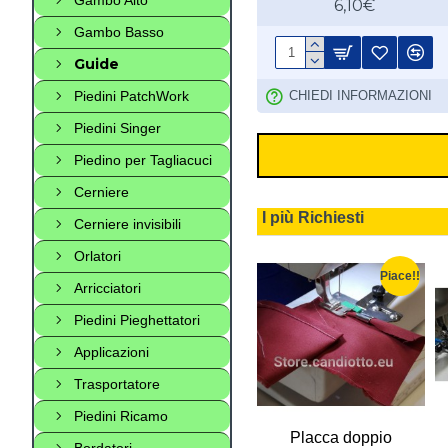
6,10€
Gambo Basso
Guide
Piedini PatchWork
CHIEDI INFORMAZIONI
Piedini Singer
Piedino per Tagliacuci
Cerniere
I più Richiesti
Cerniere invisibili
Orlatori
Piace!!
Piace!!
Piace!!
Arricciatori
Piedini Pieghettatori
Applicazioni
Trasportatore
Piedini Ricamo
r ricamo
Copri asse modello
Placca doppio
Bordatori