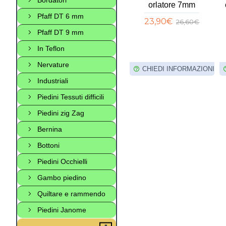
sistente
Foppapedretti
orlatore 7mm
5MT
Pfaff DT 6 mm
11,40€
23,90€
13,00€
26,60€
,00€
Pfaff DT 9 mm
In Teflon
Nervature
FORMAZIONI
CHIEDI INFORMAZIONI
CHIEDI INFORMAZIONI
Industriali
Piedini Tessuti difficili
Piedini zig Zag
Bernina
Bottoni
Piedini Occhielli
Gambo piedino
Quiltare e rammendo
Piedini Janome