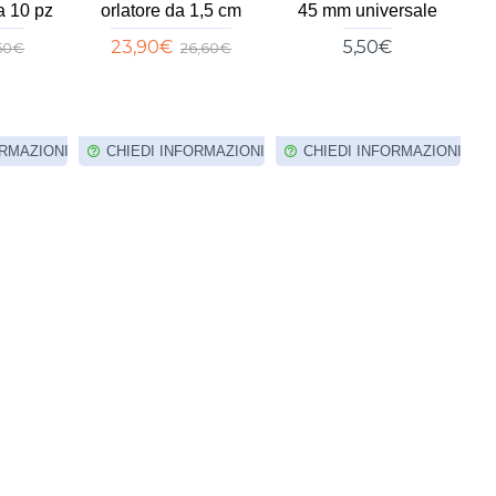
a 10 pz
orlatore da 1,5 cm
45 mm universale
p
23,90€
5,50€
,50€
26,60€
ORMAZIONI
CHIEDI INFORMAZIONI
CHIEDI INFORMAZIONI