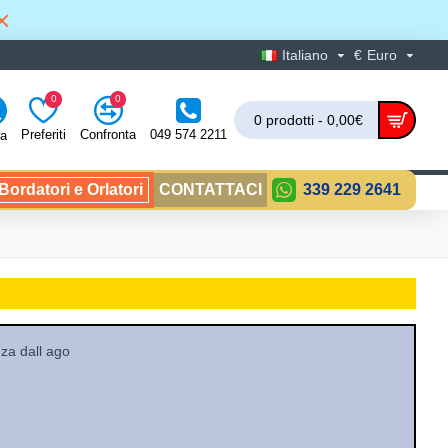
Italiano
€
Euro
0
0
0 prodotti - 0,00€
Preferiti
Confronta
049 574 2211
ra
ordatori e Orlatori
CONTATTACI
339 229 2641
nza dall ago