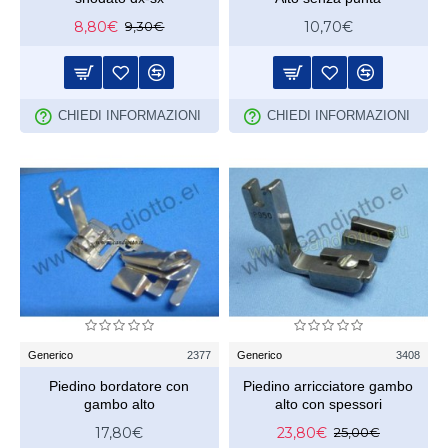
8,80€
10,70€
9,30€
CHIEDI INFORMAZIONI
CHIEDI INFORMAZIONI
Generico
2377
Generico
3408
Piedino bordatore con
Piedino arricciatore gambo
gambo alto
alto con spessori
17,80€
23,80€
25,00€