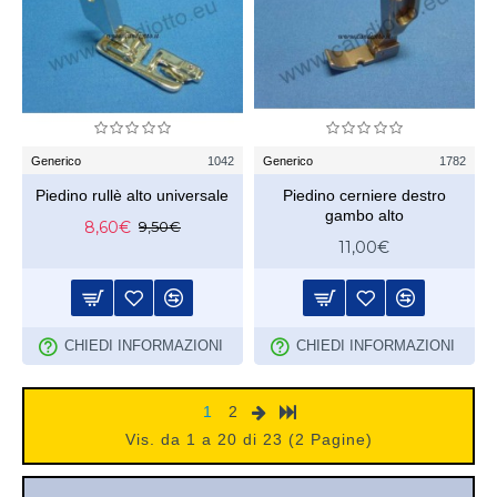
Generico
1042
Generico
1782
Piedino rullè alto universale
Piedino cerniere destro
gambo alto
8,60€
9,50€
11,00€
CHIEDI INFORMAZIONI
CHIEDI INFORMAZIONI
1
2
Vis. da 1 a 20 di 23 (2 Pagine)