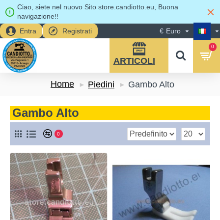
Ciao, siete nel nuovo Sito store.candiotto.eu, Buona
navigazione!!
Entra
Registrati
€
Euro
0
Home
Piedini
Gambo Alto
Gambo Alto
0