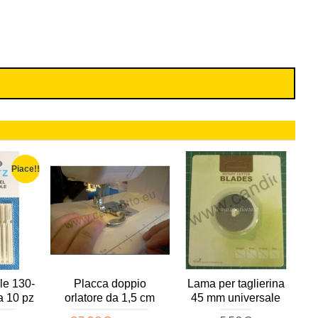
Piace!!
le 130-
Placca doppio
Lama per taglierina
F
a 10 pz
orlatore da 1,5 cm
45 mm universale
p