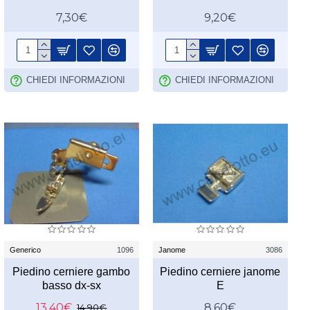
7,30€
9,20€
CHIEDI INFORMAZIONI
CHIEDI INFORMAZIONI
Generico
1096
Janome
3086
Piedino cerniere gambo
Piedino cerniere janome
basso dx-sx
E
13,40€
8,60€
14,90€