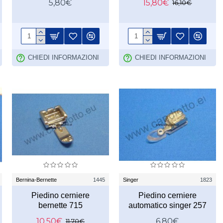
5,80€
15,80€
16,10€
CHIEDI INFORMAZIONI
CHIEDI INFORMAZIONI
Bernina-Bernette
1445
Singer
1823
Piedino cerniere
Piedino cerniere
bernette 715
automatico singer 257
10,50€
6,80€
11,70€