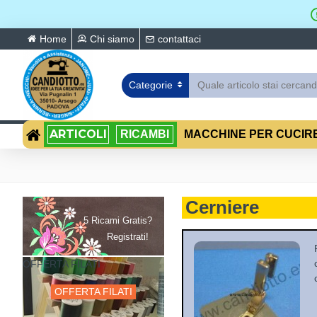
Home
Chi siamo
contattaci
Categorie
ARTICOLI
RICAMBI
MACCHINE PER CUCIR
Cerniere
5 Ricami Gratis?
Registrati!
OFFERTA FILATI
OFFERTA FILATI