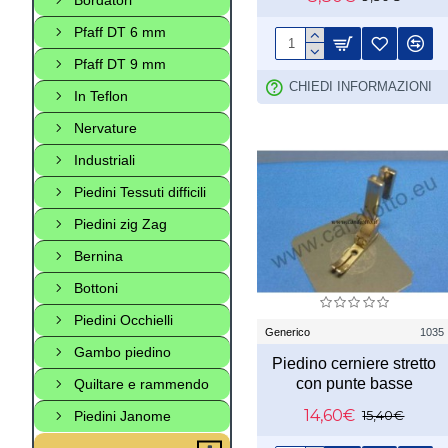
Pfaff DT 6 mm
Pfaff DT 9 mm
CHIEDI INFORMAZIONI
In Teflon
Nervature
Industriali
Piedini Tessuti difficili
Piedini zig Zag
Bernina
Bottoni
Piedini Occhielli
Generico
1035
Gambo piedino
Piedino cerniere stretto
con punte basse
Quiltare e rammendo
14,60€
15,40€
Piedini Janome