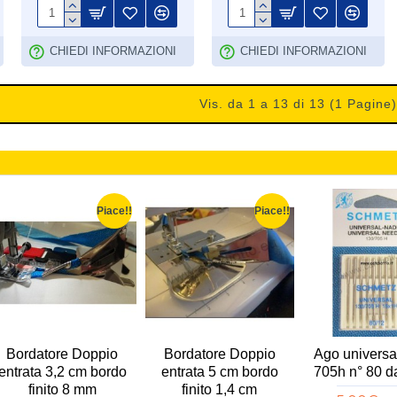
CHIEDI INFORMAZIONI
CHIEDI INFORMAZIONI
Vis. da 1 a 13 di 13 (1 Pagine)
Piace!!
Piace!!
Bordatore Doppio
Bordatore Doppio
Ago universa
entrata 3,2 cm bordo
entrata 5 cm bordo
705h n° 80 d
finito 8 mm
finito 1,4 cm