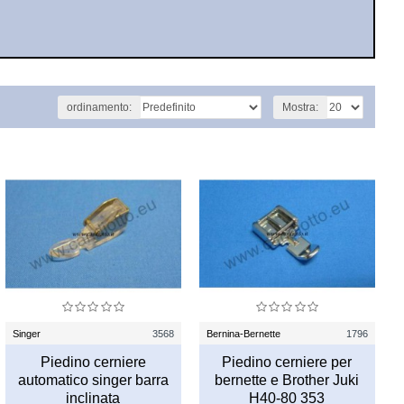
ordinamento:
Mostra:
Singer
3568
Bernina-Bernette
1796
Piedino cerniere
Piedino cerniere per
automatico singer barra
bernette e Brother Juki
inclinata
H40-80 353