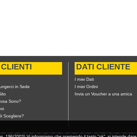
 CLIENTI
DATI CLIENTE
I miei Dati
ungerci in Sede
I miei Ordini
ito
Invia un Voucher a una amica
Cosa Sono?
si
li Scegliere?
196/2003) Vi informiamo che premendo il tasto "ok", si intende dare il