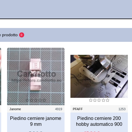
 prodotto
0
Janome
4919
PFAFF
1253
Piedino cerniere janome
Piedino cerniere 200
9 mm
hobby automatico 900