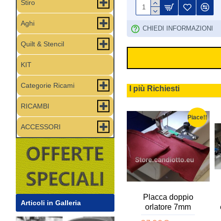
Stiro
Aghi
CHIEDI INFORMAZIONI
Quilt & Stencil
KIT
Categorie Ricami
I più Richiesti
RICAMBI
Piace!!
Piace!!
Piace!!
ACCESSORI
r ricamo
Copri asse modello
Placca doppio
Articoli in Galleria
sistente
Foppapedretti
orlatore 7mm
5MT