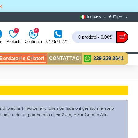
Italiano
€
Euro
0
0
0 prodotti - 0,00€
Preferiti
Confronta
049 574 2211
ra
ordatori e Orlatori
CONTATTACI
339 229 2641
rie di piedini 1= Automatici che non hanno il gambo ma sono
 suola e da un gambo alto circa 2 cm, e 3 = Gambo Alto