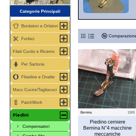
Categorie Principali
Bordatori e Orlatori
Comparazione
Forbici
Filati Cucito e Ricamo
Per Sartoria
Fliseline e Ovatte
Macc.Cucire/Tagliacuci
PatchWork
Bernina
1505
Piedini
Piedino cerniere
Compensatori
Bernina N°4 macchine
meccaniche
Gambo Alto