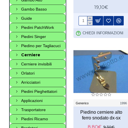
19,10€
Gambo Basso
Guide
Piedini PatchWork
CHIEDI INFORMAZIONI
Piedini Singer
Piedino per Tagliacuci
Cerniere
Cerniere invisibili
Orlatori
Arricciatori
Piedini Pieghettatori
Applicazioni
Generico
1996
Trasportatore
Piedino cerniere alto
ferro snodato dx-sx
Piedini Ricamo
8,80€
9,30€
Bordatori