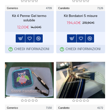
Generico
4709
Candiotto
7126
Kit 4 Penne Gel termo
Kit Bordatori 5 misure
solubile
194,40€
215,90€
12,00€
14,00€
CHIEDI INFORMAZIONI
CHIEDI INFORMAZIONI
Generico
7150
Candiotto
4172