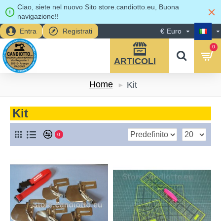
Ciao, siete nel nuovo Sito store.candiotto.eu, Buona
navigazione!!
Entra
Registrati
€
Euro
0
Home
Kit
Kit
0