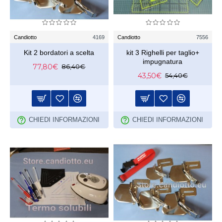
Candiotto
4169
Candiotto
7556
Kit 2 bordatori a scelta
kit 3 Righelli per taglio+
impugnatura
77,80€
86,40€
43,50€
54,40€
CHIEDI INFORMAZIONI
CHIEDI INFORMAZIONI