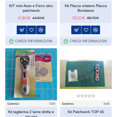
KIT mini Asse e Ferro stiro
Kit Placca orlatore Placca
patchwork
Bordatore
41,80€
59,20€
43,90€
69,70€
CHIEDI INFORMAZIONI
CHIEDI INFORMAZIONI
Generico
7259
Generico
4165
Kit taglierina 2 lame diritta e
Kit Patchwork TOP 45
zig-zag