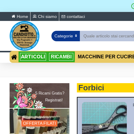
Home
Chi siamo
contattaci
Categorie
ARTICOLI
RICAMBI
MACCHINE PER CUCIR
Forbici
5 Ricami Gratis?
Registrati!
OFFERTA FILATI
OFFERTA FILATI