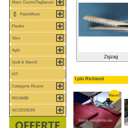
Macc.Cucire/Tagliacuci
PatchWork
Piedini
Stiro
Aghi
Zigzag
Quilt & Stencil
KIT
I più Richiesti
Categorie Ricami
Piace!!
Piace!!
Piace!!
RICAMBI
ACCESSORI