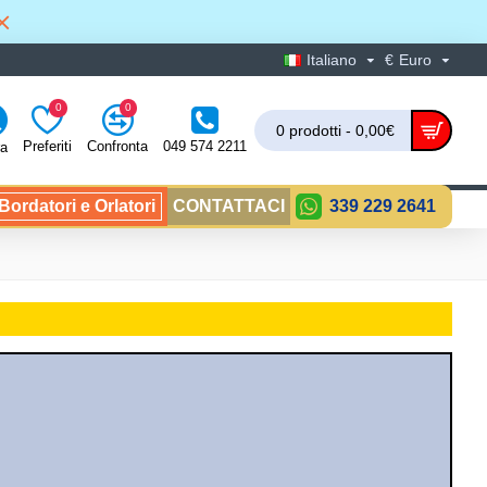
Italiano
€
Euro
0
0
0 prodotti - 0,00€
Preferiti
Confronta
049 574 2211
ra
ordatori e Orlatori
CONTATTACI
339 229 2641