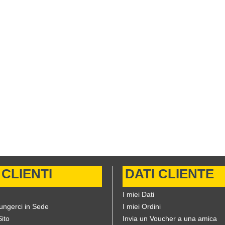
 CLIENTI
DATI CLIENTE
I miei Dati
ungerci in Sede
I miei Ordini
ito
Invia un Voucher a una amica