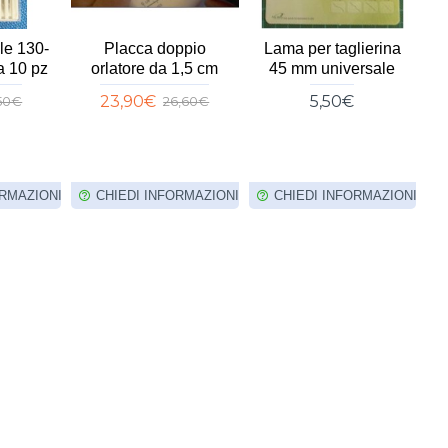
le 130-
Placca doppio
Lama per taglierina
F
a 10 pz
orlatore da 1,5 cm
45 mm universale
p
23,90€
5,50€
,50€
26,60€
ORMAZIONI
CHIEDI INFORMAZIONI
CHIEDI INFORMAZIONI