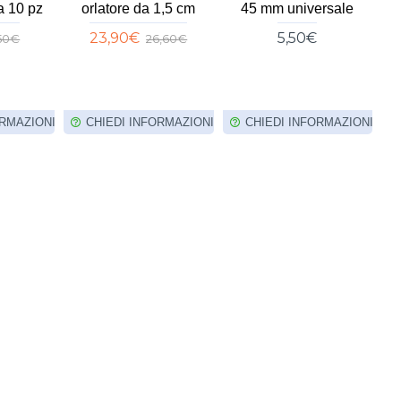
a 10 pz
orlatore da 1,5 cm
45 mm universale
p
23,90€
5,50€
,50€
26,60€
ORMAZIONI
CHIEDI INFORMAZIONI
CHIEDI INFORMAZIONI