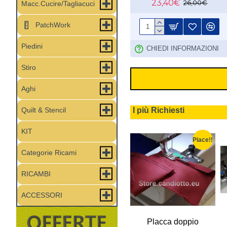
23,40€
26,00€
Macc.Cucire/Tagliacuci
PatchWork
Piedini
CHIEDI INFORMAZIONI
Stiro
Aghi
Quilt & Stencil
I più Richiesti
KIT
Piace!!
Piace!!
Piace!!
Categorie Ricami
RICAMBI
ACCESSORI
r ricamo
Copri asse modello
Placca doppio