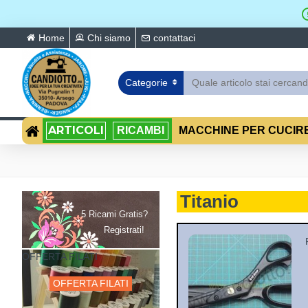
Home
Chi siamo
contattaci
Categorie
ARTICOLI
RICAMBI
MACCHINE PER CUCIR
Titanio
5 Ricami Gratis?
Registrati!
OFFERTA FILATI
OFFERTA FILATI