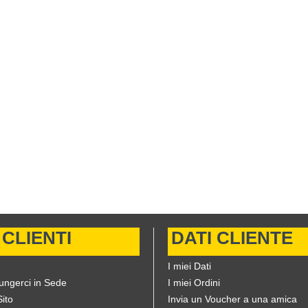
 CLIENTI
DATI CLIENTE
I miei Dati
ungerci in Sede
I miei Ordini
ito
Invia un Voucher a una amica