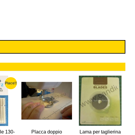
Piace!!
le 130-
Placca doppio
Lama per taglierina
F