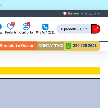
Italiano
€
Euro
0
0
0 prodotti - 0,00€
Preferiti
Confronta
049 574 2211
ra
ordatori e Orlatori
CONTATTACI
339 229 2641