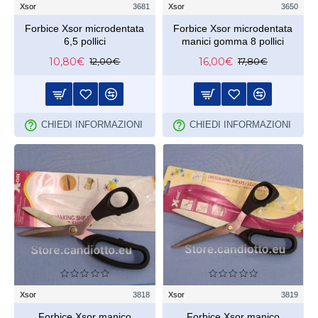
Xsor
3681
Xsor
3650
Forbice Xsor microdentata
Forbice Xsor microdentata
6,5 pollici
manici gomma 8 pollici
10,80€
16,00€
12,00€
17,80€
CHIEDI INFORMAZIONI
CHIEDI INFORMAZIONI
Xsor
3818
Xsor
3819
Forbice Xsor manico
Forbice Xsor manico