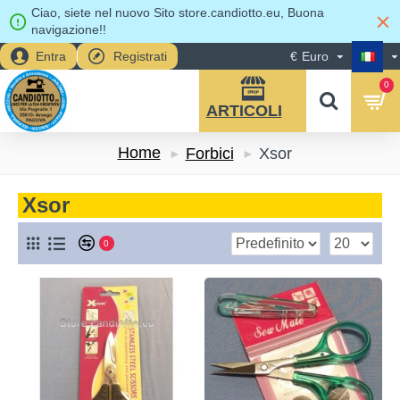
Ciao, siete nel nuovo Sito store.candiotto.eu, Buona
navigazione!!
Entra
Registrati
€
Euro
0
Home
Forbici
Xsor
Xsor
0