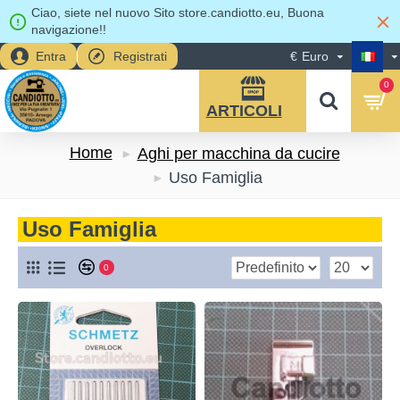
Ciao, siete nel nuovo Sito store.candiotto.eu, Buona
navigazione!!
Entra
Registrati
€
Euro
0
Home
Aghi per macchina da cucire
Uso Famiglia
Uso Famiglia
0