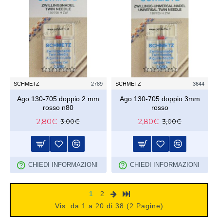
SCHMETZ
2789
SCHMETZ
3644
Ago 130-705 doppio 2 mm
Ago 130-705 doppio 3mm
rosso n80
rosso
2,80€
2,80€
3,00€
3,00€
CHIEDI INFORMAZIONI
CHIEDI INFORMAZIONI
1
2
Vis. da 1 a 20 di 38 (2 Pagine)