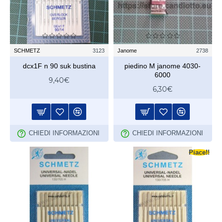
SCHMETZ
3123
Janome
2738
dcx1F n 90 suk bustina
piedino M janome 4030-
6000
9,40€
6,30€
CHIEDI INFORMAZIONI
CHIEDI INFORMAZIONI
Piace!!