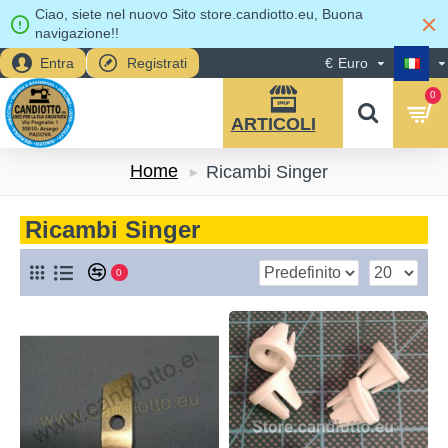
Ciao, siete nel nuovo Sito store.candiotto.eu, Buona
navigazione!!
Entra
Registrati
€
Euro
0
Home
Ricambi Singer
Ricambi Singer
0