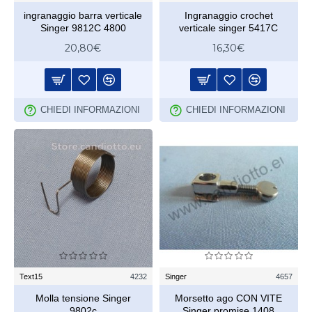
ingranaggio barra verticale
Ingranaggio crochet
Singer 9812C 4800
verticale singer 5417C
20,80€
16,30€
CHIEDI INFORMAZIONI
CHIEDI INFORMAZIONI
Text15
4232
Singer
4657
Molla tensione Singer
Morsetto ago CON VITE
9802c
Singer promise 1408