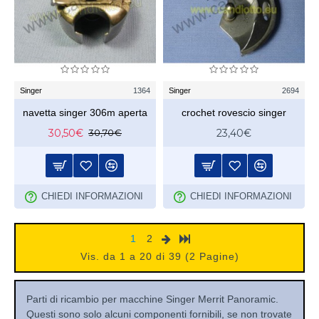
Singer
1364
Singer
2694
navetta singer 306m aperta
crochet rovescio singer
30,50€
23,40€
30,70€
CHIEDI INFORMAZIONI
CHIEDI INFORMAZIONI
1
2
Vis. da 1 a 20 di 39 (2 Pagine)
Parti di ricambio per macchine Singer Merrit Panoramic.
Questi sono solo alcuni componenti fornibili, se non trovate