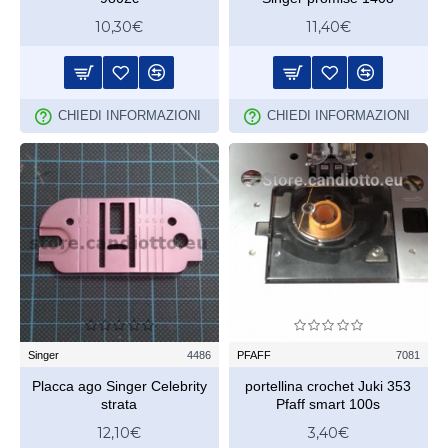
10,30€
11,40€
CHIEDI INFORMAZIONI
CHIEDI INFORMAZIONI
Singer
4486
PFAFF
7081
Placca ago Singer Celebrity
portellina crochet Juki 353
strata
Pfaff smart 100s
12,10€
3,40€