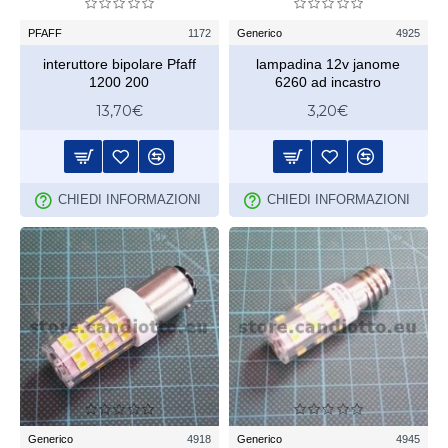
PFAFF
1172
Generico
4925
interuttore bipolare Pfaff
lampadina 12v janome
1200 200
6260 ad incastro
13,70€
3,20€
CHIEDI INFORMAZIONI
CHIEDI INFORMAZIONI
Generico
4918
Generico
4945