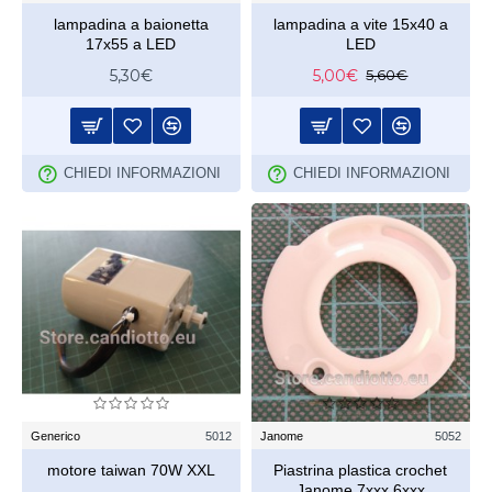
lampadina a baionetta
lampadina a vite 15x40 a
17x55 a LED
LED
5,30€
5,00€
5,60€
CHIEDI INFORMAZIONI
CHIEDI INFORMAZIONI
Generico
5012
Janome
5052
motore taiwan 70W XXL
Piastrina plastica crochet
Janome 7xxx 6xxx