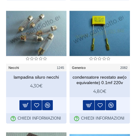
Necchi
1245
Generico
2082
lampadina siluro necchi
condensatore reostato aw(o
equivalente) 0.1mf 220v
4,30€
4,80€
CHIEDI INFORMAZIONI
CHIEDI INFORMAZIONI