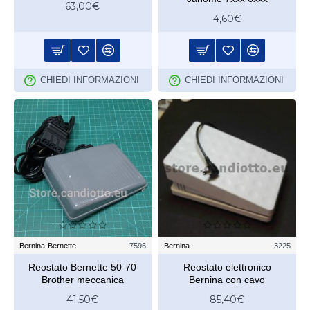
63,00€
4,60€
CHIEDI INFORMAZIONI
CHIEDI INFORMAZIONI
Bernina-Bernette
7596
Bernina
3225
Reostato Bernette 50-70
Reostato elettronico
Brother meccanica
Bernina con cavo
41,50€
85,40€