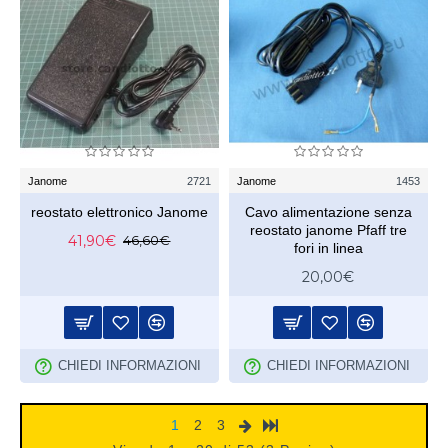
Janome
2721
Janome
1453
reostato elettronico Janome
Cavo alimentazione senza
reostato janome Pfaff tre
41,90€
46,60€
fori in linea
20,00€
CHIEDI INFORMAZIONI
CHIEDI INFORMAZIONI
1
2
3