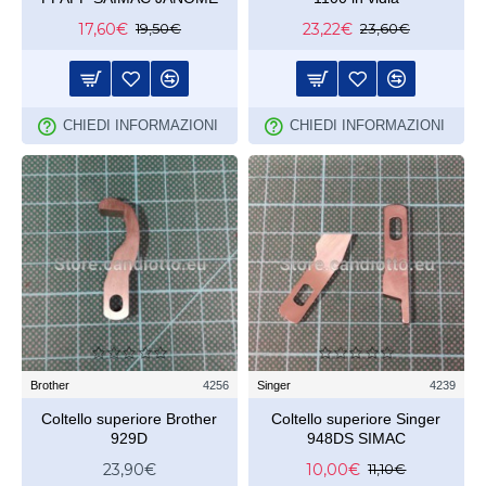
17,60€
23,22€
19,50€
23,60€
CHIEDI INFORMAZIONI
CHIEDI INFORMAZIONI
Brother
4256
Singer
4239
Coltello superiore Brother
Coltello superiore Singer
929D
948DS SIMAC
23,90€
10,00€
11,10€