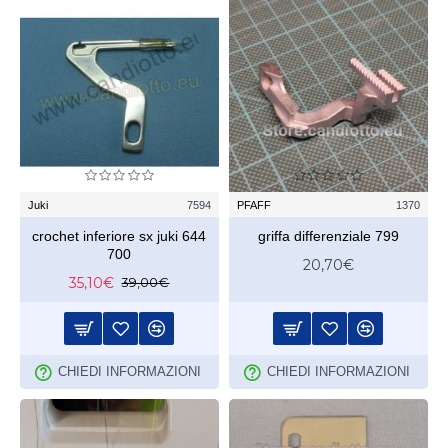
Juki
7594
PFAFF
1370
crochet inferiore sx juki 644
griffa differenziale 799
700
20,70€
35,10€
39,00€
CHIEDI INFORMAZIONI
CHIEDI INFORMAZIONI