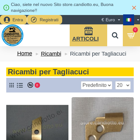
Ciao, siete nel nuovo Sito store.candiotto.eu, Buona
navigazione!!
Entra
Registrati
€
Euro
0
Home
Ricambi
Ricambi per Tagliacuci
Ricambi per Tagliacuci
0