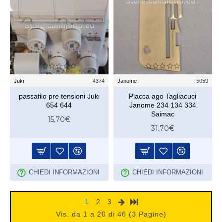
Juki
4374
Janome
5059
passafilo pre tensioni Juki
Placca ago Tagliacuci
654 644
Janome 234 134 334
Saimac
15,70€
31,70€
CHIEDI INFORMAZIONI
CHIEDI INFORMAZIONI
1
2
3
Vis. da 1 a 20 di 46 (3 Pagine)