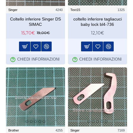
Singer
4240
Text15
1325
Coltello inferiore Singer DS
coltello inferiore tagliacuci
SIMAC
baby lock bl4-736
15,70€
12,10€
19,00€
CHIEDI INFORMAZIONI
CHIEDI INFORMAZIONI
Brother
4255
Singer
7169