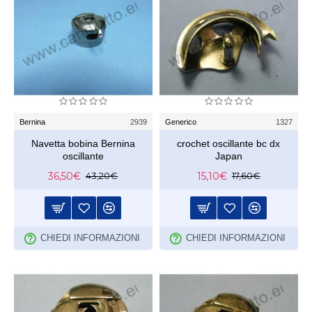
Bernina
2939
Generico
1327
Navetta bobina Bernina
crochet oscillante bc dx
oscillante
Japan
36,50€
15,10€
43,20€
17,60€
CHIEDI INFORMAZIONI
CHIEDI INFORMAZIONI