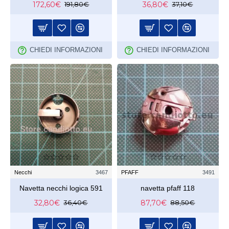
172,60€
36,80€
191,80€
37,10€
CHIEDI INFORMAZIONI
CHIEDI INFORMAZIONI
Necchi
3467
PFAFF
3491
Navetta necchi logica 591
navetta pfaff 118
32,80€
87,70€
36,40€
88,50€