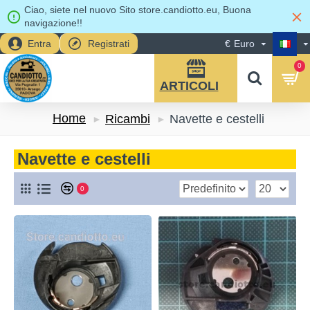
Ciao, siete nel nuovo Sito store.candiotto.eu, Buona
navigazione!!
Entra
Registrati
€
Euro
0
Home
Ricambi
Navette e cestelli
Navette e cestelli
0