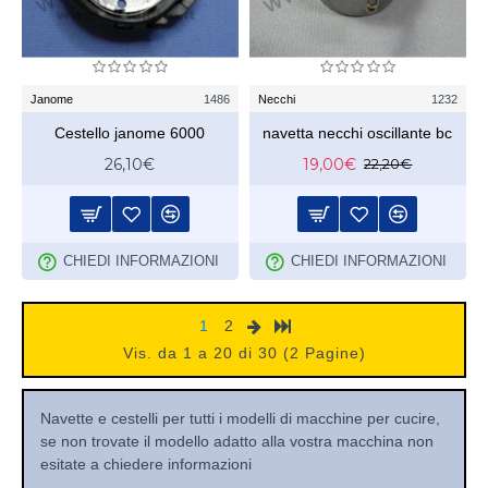
Janome
1486
Necchi
1232
Cestello janome 6000
navetta necchi oscillante bc
26,10€
19,00€
22,20€
CHIEDI INFORMAZIONI
CHIEDI INFORMAZIONI
1
2
Vis. da 1 a 20 di 30 (2 Pagine)
Navette e cestelli per tutti i modelli di macchine per cucire,
se non trovate il modello adatto alla vostra macchina non
esitate a chiedere informazioni