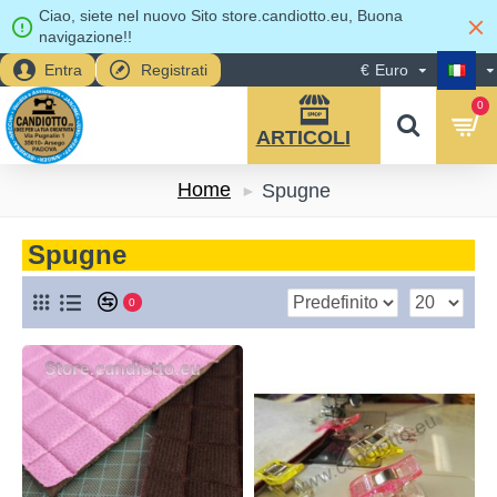
Ciao, siete nel nuovo Sito store.candiotto.eu, Buona
navigazione!!
Entra
Registrati
€
Euro
0
Home
Spugne
Spugne
0