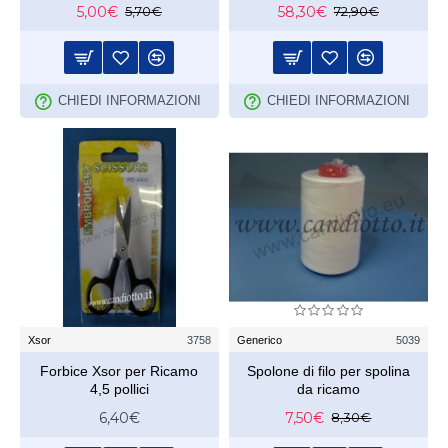
5,00€
58,30€
5,70€
72,90€
CHIEDI INFORMAZIONI
CHIEDI INFORMAZIONI
Xsor
3758
Generico
5039
Forbice Xsor per Ricamo
Spolone di filo per spolina
4,5 pollici
da ricamo
6,40€
7,50€
8,30€