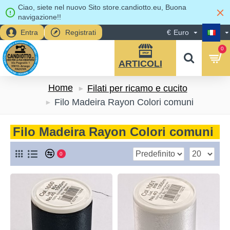
Ciao, siete nel nuovo Sito store.candiotto.eu, Buona
navigazione!!
Entra
Registrati
€
Euro
0
Home
Filati per ricamo e cucito
Filo Madeira Rayon Colori comuni
Filo Madeira Rayon Colori comuni
0