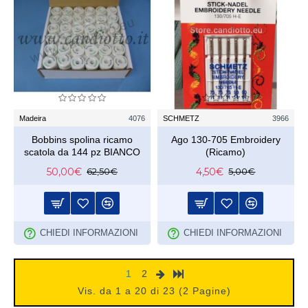
Madeira
4076
SCHMETZ
3966
Bobbins spolina ricamo
Ago 130-705 Embroidery
scatola da 144 pz BIANCO
(Ricamo)
50,00€
4,50€
62,50€
5,00€
CHIEDI INFORMAZIONI
CHIEDI INFORMAZIONI
1
2
Vis. da 1 a 20 di 23 (2 Pagine)