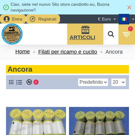
Ciao, siete nel nuovo Sito store.candiotto.eu, Buona
navigazione!!
Entra
Registrati
€
Euro
0
Home
Filati per ricamo e cucito
Ancora
Ancora
0