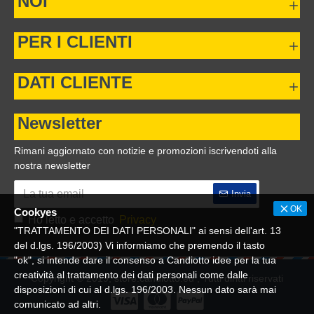
NOI
PER I CLIENTI
DATI CLIENTE
Newsletter
Rimani aggiornato con notizie e promozioni iscrivendoti alla
nostra newsletter
Invia
OK
Cookyes
Ho letto e accetto
Privacy
"TRATTAMENTO DEI DATI PERSONALI" ai sensi dell'art. 13
del d.lgs. 196/2003) Vi informiamo che premendo il tasto
"ok", si intende dare il consenso a Candiotto idee per la tua
creatività al trattamento dei dati personali come dalle
Copyright © 2019, store.candiotto.eu , Tutti diritti riservati
disposizioni di cui al d.lgs. 196/2003. Nessun dato sarà mai
comunicato ad altri.