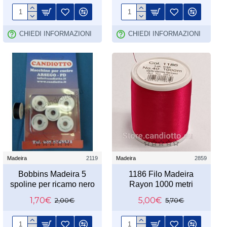
CHIEDI INFORMAZIONI
CHIEDI INFORMAZIONI
Madeira
2119
Madeira
2859
Bobbins Madeira 5
1186 Filo Madeira
spoline per ricamo nero
Rayon 1000 metri
1,70€
5,00€
2,00€
5,70€