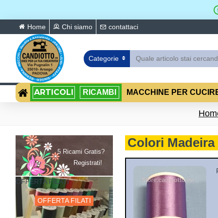
Home
Chi siamo
contattaci
Categorie
ARTICOLI
RICAMBI
MACCHINE PER CUCIR
Hom
Colori Madeira
5 Ricami Gratis?
Registrati!
OFFERTA FILATI
OFFERTA FILATI