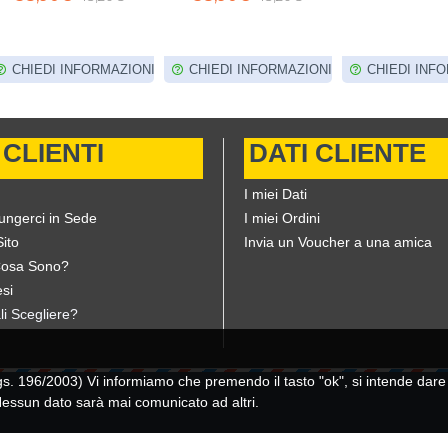
NI
CHIEDI INFORMAZIONI
CHIEDI INFORMAZIONI
CHIEDI
 CLIENTI
DATI CLIENTE
I miei Dati
ungerci in Sede
I miei Ordini
ito
Invia un Voucher a una amica
Cosa Sono?
si
li Scegliere?
196/2003) Vi informiamo che premendo il tasto "ok", si intende dare il
 Nessun dato sarà mai comunicato ad altri.