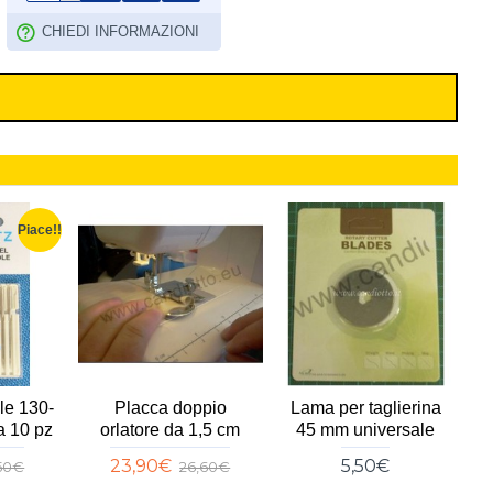
CHIEDI INFORMAZIONI
edino
Bordatore Doppio
Fliselina
atore gambo
entrata 2,8 cm bordo
idrosolubile Bianca
universale
finito 7 mm
40 grammi h1,50mt
1MT
3,00€
38,90€
43,20€