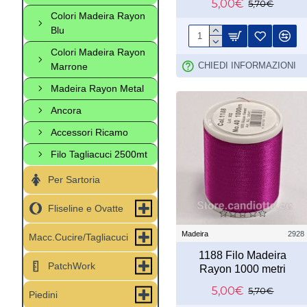
5,00€
5,70€
Colori Madeira Rayon
Blu
Colori Madeira Rayon
CHIEDI INFORMAZIONI
Marrone
Madeira Rayon Metal
Ancora
Accessori Ricamo
Filo Tagliacuci 2500mt
Per Sartoria
Fliseline e Ovatte
Madeira
2928
Macc.Cucire/Tagliacuci
1188 Filo Madeira
PatchWork
Rayon 1000 metri
5,00€
5,70€
Piedini