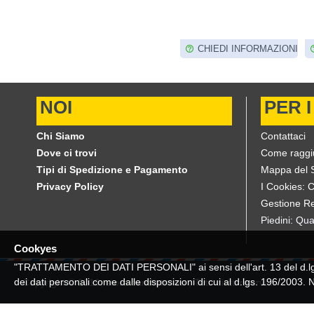
I INFORMAZIONI
CHIEDI INFORMAZIONI
CHIEDI INFORMAZIO
NOI
PER I
Chi Siamo
Contattaci
Dove ci trovi
Come raggi
Tipi di Spedizione e Pagamento
Mappa del S
Privacy Policy
I Cookies: 
Gestione Re
Piedini: Qua
Cookyes
"TRATTAMENTO DEI DATI PERSONALI" ai sensi dell'art. 13 del d.lgs. 
dei dati personali come dalle disposizioni di cui al d.lgs. 196/2003.
Copyright © 2019, store.candiotto.eu , Tutti diritti riservati