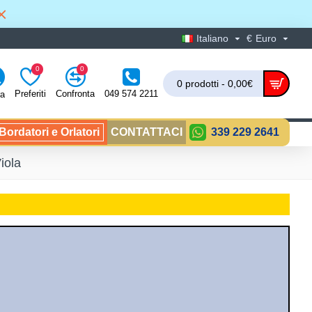
Italiano
€
Euro
0
0
0 prodotti - 0,00€
Preferiti
Confronta
049 574 2211
ra
ordatori e Orlatori
CONTATTACI
339 229 2641
iola