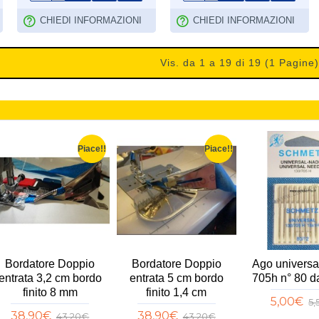
CHIEDI INFORMAZIONI
CHIEDI INFORMAZIONI
Vis. da 1 a 19 di 19 (1 Pagine)
Fliselina per ricamo
Ago universale 130-
Pi
pesante strappabile
705h n° 70 da 10 pz
pieghett
h60cm 5MT
basso 
5,00€
5,50€
5,00€
2
5,50€